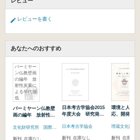
レビュー
レビューを書く
あなたへのおすすめ
バーミヤー
ン仏教壁画
の編年 放
射性炭素に
よる年代側
低
日本考古学協会2015
環境と人間社
バーミヤーン仏教壁
年度大会 研究発表
応、開発から
画の編年 放射性炭
要旨
素による年代側低
日本考古学協会
埋蔵文化財研
文化財研究所 国際文化財保存修復協力センター
新刊
在庫なし
新刊
在庫なし
新刊
在庫なし