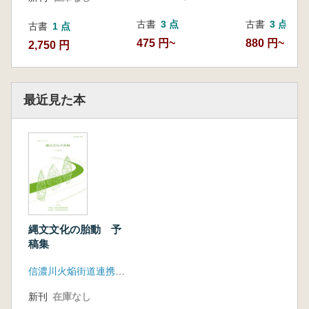
古書
3 点
古書
3 点
古書
1 点
475 円~
880 円~
2,750 円
最近見た本
縄文文化の胎動 予
稿集
信濃川火焔街道連携協議会 新潟県 津南町教育委員会
新刊
在庫なし