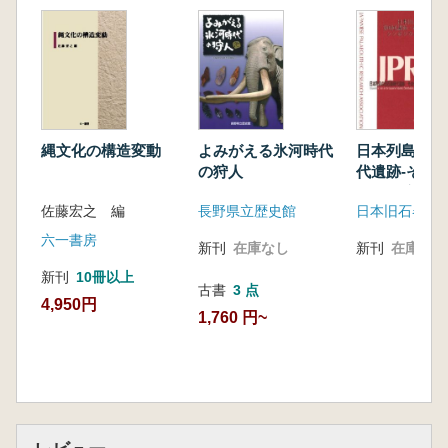
縄文化の構造変動
よみがえる氷河時代
日本列島の旧
の狩人
代遺跡-その
代・環境-
佐藤宏之 編
長野県立歴史館
日本旧石器学
六一書房
新刊
在庫なし
新刊
在庫なし
新刊
10冊以上
古書
3 点
4,950円
1,760 円~