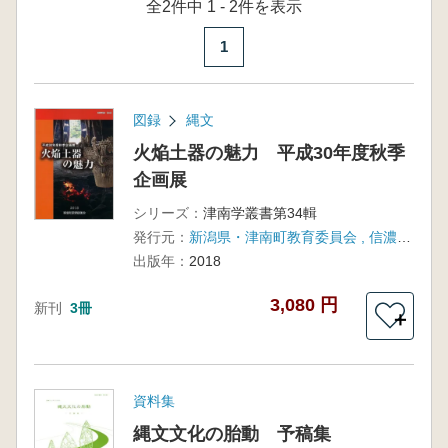
全2件中 1 - 2件を表示
1
図録
縄文
火焔土器の魅力 平成30年度秋季
企画展
シリーズ：
津南学叢書第34輯
発行元：
新潟県・津南町教育委員会 , 信濃川火焔街道連携協議会
出版年：
2018
3,080 円
新刊
3冊
＋
資料集
縄文文化の胎動 予稿集