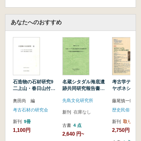
あなたへのおすすめ
名蔵シタダル海底遺
石造物の石材研究9
考古学データ
跡共同研究報告書
二上山・春日山付近
ヤポネシア人
大濱永亘氏調査収集
の石材の産地 北河
の解明
先島文化研究所
奥田尚 編
藤尾慎一郎 編
資料を中心に
内・葛城山東麓付近
の石造物
考古石材の研究会
歴史民俗博物
新刊
在庫なし
新刊
9冊
新刊
取り寄せ
古書
4 点
1,100円
2,750円
2,640 円~