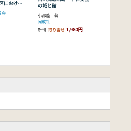
地区における
の城と館
期墳墓群の調
員会
小都隆 著
同成社
1,980円
新刊
取り寄せ