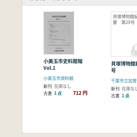
貝塚博物館
要 第28号
小美玉市史料館報
貝塚博物館
Vol.1
号
小美玉市資料館
千葉市立加曽
新刊
在庫なし
新刊
在庫な
712 円
古書
1 点
古書
1 点