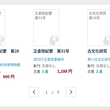
紀
正倉院紀要
古文化研究
第31号
第14号
紀要 第28
正倉院紀要 第31号
古文化研究 
宮内庁正倉院事務所
黒川古文化研
利貝塚博物館
新刊
在庫なし
新刊
在庫なし
1,188 円
し
古書
1 点
古書
2 点
660 円
1
/
5