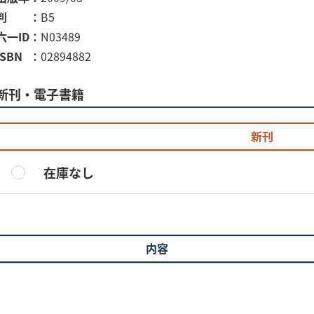
判
B5
六一ID
N03489
ISBN
02894882
新刊・電子書籍
新刊
在庫なし
内容