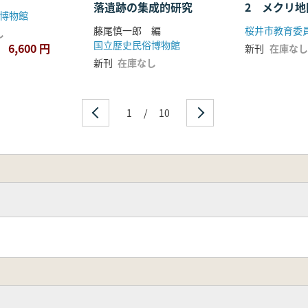
2 メクリ
落遺跡の集成的研究
博物館
古墳時代前
桜井市教育委
藤尾慎一郎 編
し
査
国立歴史民俗博物館
6,600 円
新刊
在庫なし
新刊
在庫なし
1
/
10