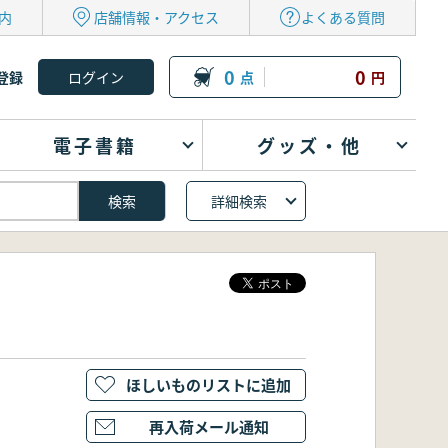
内
店舗情報・アクセス
よくある質問
0
0
登録
点
円
電子書籍
グッズ・他
詳細検索
ほしいものリストに追加
再入荷メール通知