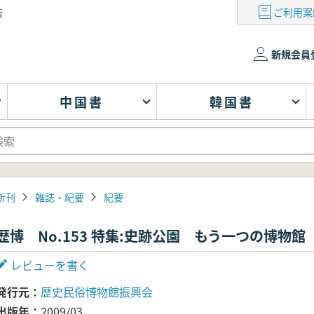
ご利用案
版
新規会員
中国書
韓国書
新刊
雑誌・紀要
紀要
歴博 No.153 特集:史跡公園 もう一つの博物館
レビューを書く
発行元
歴史民俗博物館振興会
出版年
2009/03