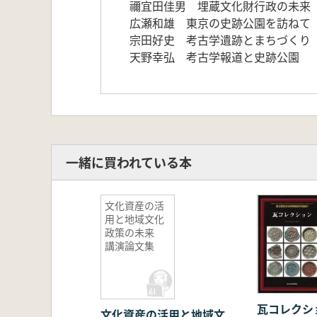
禰宜田佳男 埋蔵文化財行政の未来
広瀬和雄 東京の史跡公園を訪ねて
宗田好史 考古学遺跡とまちづくり
天野幸弘 考古学報道と史跡公園
一緒に買われている本
文化資産の活
用と地域文化
政策の未来
講演論文集
瓦コレクシ
文化資産の活用と地域文