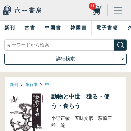
0
新刊
古書
中国書
韓国書
電子書籍
詳細検索
新刊
単行本
中世
動物と中世 獲る・使
う・食らう
小野正敏 五味文彦 萩原三
雄 編