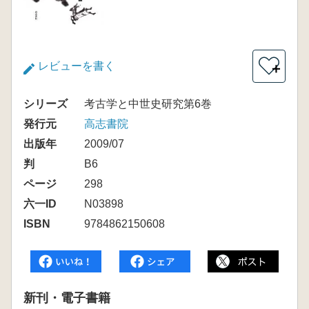
レビューを書く
＋
シリーズ
考古学と中世史研究第6巻
発行元
高志書院
出版年
2009/07
判
B6
ページ
298
六一ID
N03898
ISBN
9784862150608
新刊・電子書籍