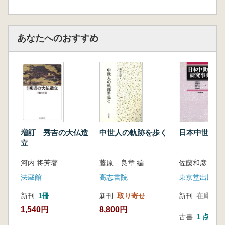
あなたへのおすすめ
増訂 秀吉の大仏造
中世人の軌跡を歩く
日本中世史研
立
河内 将芳著
藤原 良章 編
佐藤和彦 [ほか
法蔵館
高志書院
東京堂出版
新刊
1冊
新刊
取り寄せ
新刊
在庫なし
1,540円
8,800円
古書
1 点