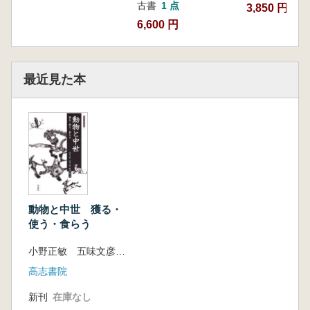
古書
1 点
3,850 円
6,600 円
最近見た本
動物と中世 獲る・
使う・食らう
小野正敏 五味文彦 萩原三雄 編
高志書院
新刊
在庫なし