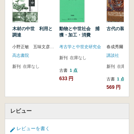
木材の中世 利用と
古代の装い
動物と中世社会 捕
調達
獲・加工・消費
小野正敏 五味文彦 萩原三雄 編
春成秀爾 著
考古学と中世史研究会
高志書院
講談社
新刊
在庫なし
新刊
在庫なし
新刊
在庫なし
古書
1 点
633 円
古書
1 点
569 円
レビュー
レビューを書く