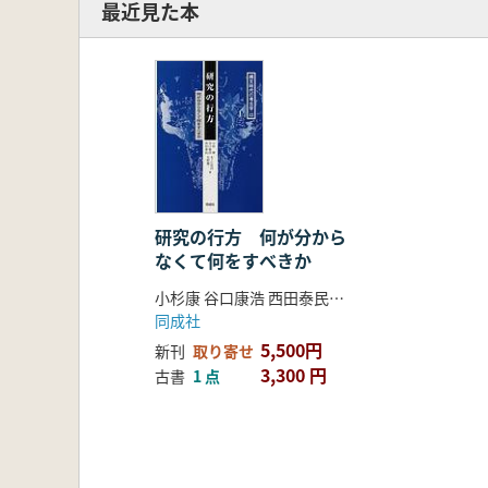
最近見た本
研究の行方 何が分から
なくて何をすべきか
小杉康 谷口康浩 西田泰民 水ノ江和同 矢野健一編
同成社
5,500円
新刊
取り寄せ
3,300 円
古書
1 点