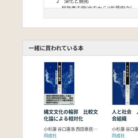
2 深化と開拓
民族考古学(北方から)[佐藤宏之]
民族考古学(南方から)[野林厚志]
機能・用途研究[御堂島正]
GISの応用と展開[津村宏臣]
認知考古学―事例研究による方法論
縄文社会をめぐる理論研究[安斎正
一緒に買われている本
「縄文時代」の位置価[溝口孝司]
3 関連科学と縄文研究
DNA分析の行方[松井章・山崎健]
放射性炭素年代測定[北川浩之]
日本列島の初期の言語史 縄文語の
民俗学と考古学の正しい別離―縄文
花粉を用いた定量的な気候復元[中
4 現代社会と縄文研究
縄文研究とジャーナリズム[松岡資
縄文文化の輪郭 比較文
人と社会 
化論による相対化
会組織
学校教育と「縄文文化」[大下明]
博物館と縄文研究[村田六郎太]
小杉康 谷口康浩 西田泰民 水ノ江和同 矢野健一編
縄文学の国際的視点[サイモン・ケ
同成社
同成社