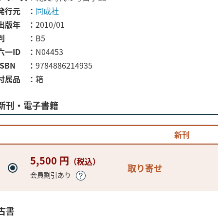
発行元
同成社
出版年
2010/01
判
B5
六一ID
N04453
ISBN
9784886214935
付属品
箱
新刊・電子書籍
新刊
5,500 円
（税込）
取り寄せ
会員割引あり
古書