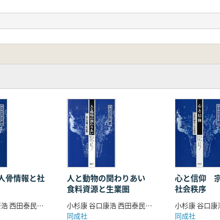
の展望―[岩田明広]
人]
復元とその言語学的特徴[板橋義三]
言説の構築性―[菅豊]
川毅]
明]
人と動物の関わりあい
人骨情報と社
心と信仰 
食料資源と生業圏
社会秩序
小杉康 谷口康浩 西田泰民 水ノ江和同 矢野健一 編
小杉康 谷口康浩 西田泰民 水ノ江和同 矢野健一編
イナー]
同成社
同成社