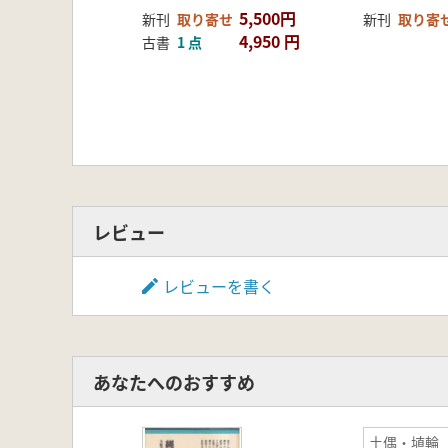
5 総括と展望
5,500円
新刊
取り寄せ
新刊
取り寄
座談会 縄文研究の新地平を求めて
4,950 円
古書
1 点
レビュー
レビューを書く
あなたへのおすすめ
土偶・埴輪