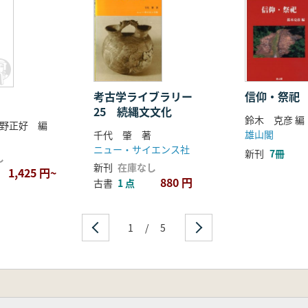
考古学ライブラリー
信仰・祭祀
25 続縄文文化
鈴木 克彦 編
野正好 編
雄山閣
千代 肇 著
ニュー・サイエンス社
新刊
7冊
し
新刊
在庫なし
1,425 円~
880 円
古書
1 点
1
/
5