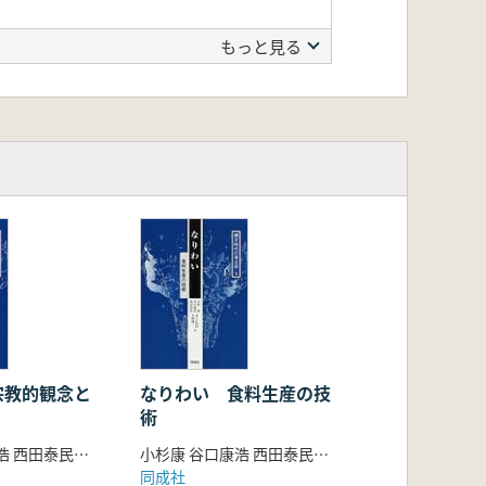
もっと見る
宗教的観念と
なりわい 食料生産の技
術
小杉康 谷口康浩 西田泰民 水ノ江和同 矢野健一 編
小杉康 谷口康浩 西田泰民 水ノ江和同 矢野健一編
同成社