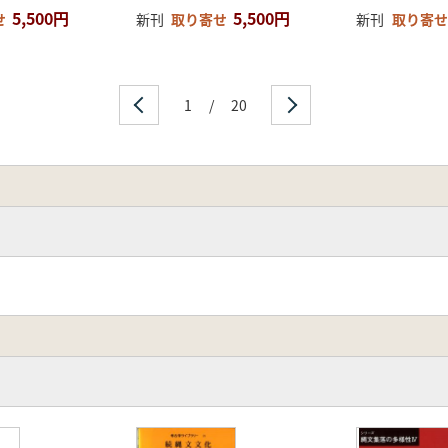
5,500円
5,500円
新刊
取り寄せ
せ
新刊
取り寄せ
[小杉康・谷口康浩・西田泰民・水ノ江和同・矢野健一]
1
/
20