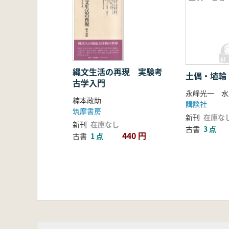
縄文生活の再現 実験考
土偶・埴輪
古学入門
永峰光一 水
楠本政助
講談社
筑摩書房
新刊
在庫な
新刊
在庫なし
古書
3 点
440 円
古書
1 点