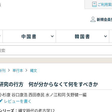
ご利用案
版
新規会員
中国書
韓国書
新刊
単行本
縄文
研究の行方 何が分からなくて何をすべきか
小杉康 谷口康浩 西田泰民 水ノ江和同 矢野健一編
レビューを書く
シリーズ
縄文時代の考古学12