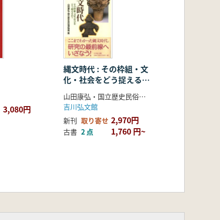
縄文時代 : その枠組・文
化・社会をどう捉える
か?
山田康弘・国立歴史民俗博物館 編
吉川弘文館
3,080円
2,970円
新刊
取り寄せ
1,760 円~
古書
2 点