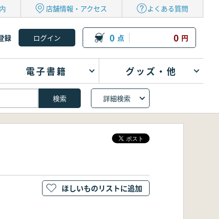
内
店舗情報・アクセス
よくある質問
0
0
登録
点
円
電子書籍
グッズ・他
詳細検索
ほしいものリストに追加