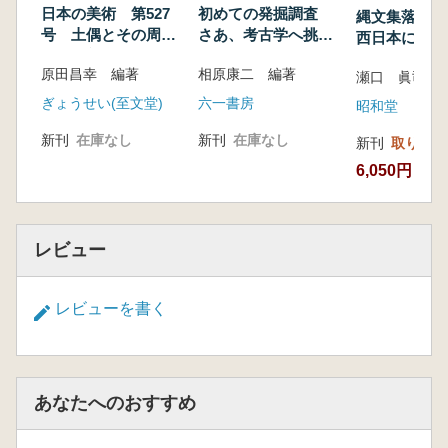
日本の美術 第527
初めての発掘調査
縄文集落の
号 土偶とその周辺
さあ、考古学へ挑戦
西日本におけ
2 (縄文後期〜晩期)
だ
集落の成立と
原田昌幸 編著
相原康二 編著
瀬口 眞司 著
ぎょうせい(至文堂)
六一書房
昭和堂
新刊
在庫なし
新刊
在庫なし
新刊
取り寄せ
6,050円
レビュー
レビューを書く
あなたへのおすすめ