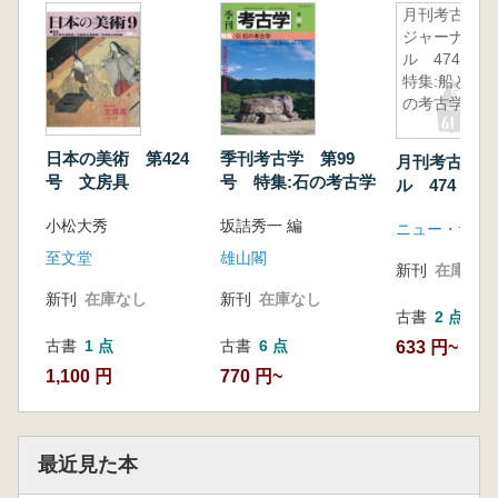
月刊考古学
ジャーナ
ル 474
特集:船と港
の考古学
日本の美術 第424
季刊考古学 第99
月刊考古学ジ
号 文房具
号 特集:石の考古学
ル 474 特
港の考古学
小松大秀
坂詰秀一 編
ニュー・サイ
至文堂
雄山閣
新刊
在庫なし
新刊
在庫なし
新刊
在庫なし
古書
2 点
古書
1 点
古書
6 点
633 円~
1,100 円
770 円~
最近見た本