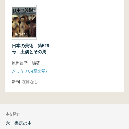
日本の美術 第526
号 土偶とその周辺
1 (縄文創期〜中期)
原田昌幸 編著
ぎょうせい(至文堂)
新刊
在庫なし
本を探す
六一書房の本