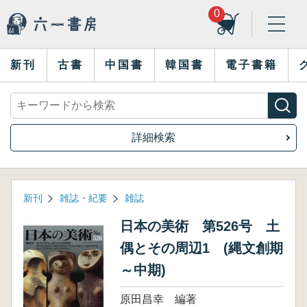
0
新刊
古書
中国書
韓国書
電子書籍
詳細検索
新刊
雑誌・紀要
雑誌
日本の美術 第526号 土
偶とその周辺1 (縄文創期
～中期)
原田昌幸 編著