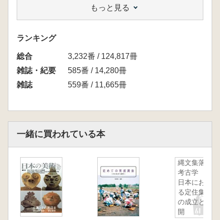
もっと見る
中期後半の土偶へ
ランキング
総合
3,232番 / 124,817冊
雑誌・紀要
585番 / 14,280冊
雑誌
559番 / 11,665冊
一緒に買われている本
縄文集落の
考古学 西
日本におけ
る定住集落
の成立と展
開