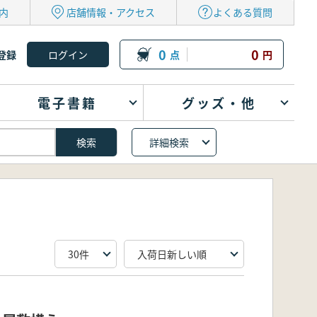
内
店舗情報・アクセス
よくある質問
0
0
登録
点
円
電子書籍
グッズ・他
詳細検索