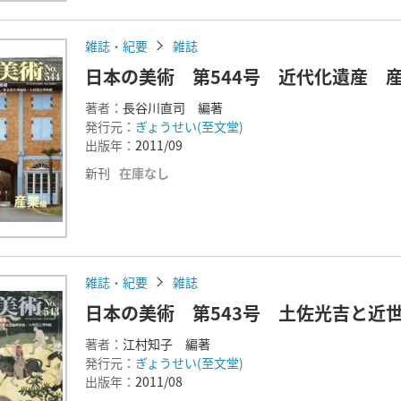
雑誌・紀要
雑誌
日本の美術 第544号 近代化遺産 
著者：
長谷川直司 編著
発行元：
ぎょうせい(至文堂)
出版年：
2011/09
新刊
在庫なし
雑誌・紀要
雑誌
日本の美術 第543号 土佐光吉と近
著者：
江村知子 編著
発行元：
ぎょうせい(至文堂)
出版年：
2011/08