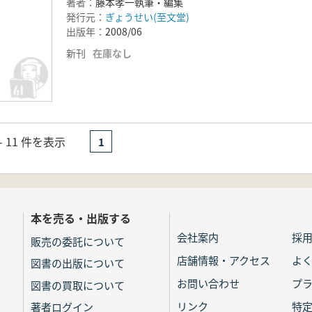
著者：
藤本孝一執筆・編集
発行元：
ぎょうせい(至文堂)
出版年：
2008/06
新刊
在庫なし
- 11 件を表示
1
本を売る・出版する
会社案内
採
販売の委託について
店舗情報・アクセス
よ
図書の出版について
お問い合わせ
プ
図書の買取について
リンク
特
著者ログイン