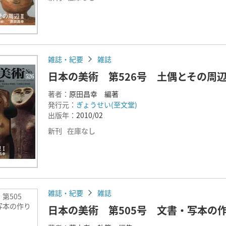
雑誌・紀要
雑誌
日本の美術 第526号 土偶とその周辺
著者：
原田昌幸 編著
発行元：
ぎょうせい(至文堂)
出版年：
2010/02
新刊
在庫なし
雑誌・紀要
雑誌
第505
写本の作り
日本の美術 第505号 文書・写本の