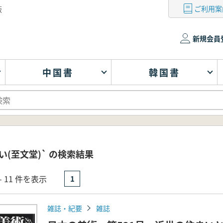
ご利用案
版
新規会員
中国書
韓国書
い(至文堂)` の検索結果
- 11 件を表示
1
雑誌・紀要
雑誌