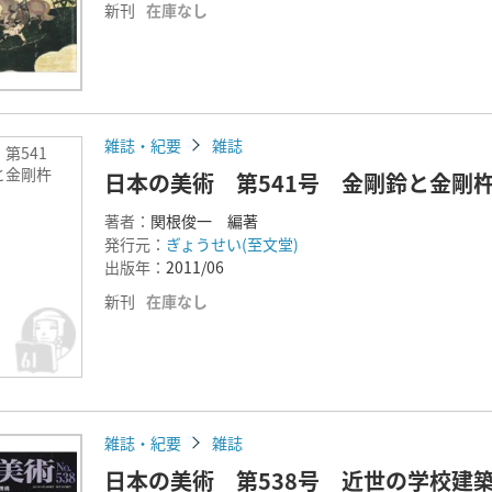
新刊
在庫なし
雑誌・紀要
雑誌
第541
と金剛杵
日本の美術 第541号 金剛鈴と金剛
著者：
関根俊一 編著
発行元：
ぎょうせい(至文堂)
出版年：
2011/06
新刊
在庫なし
雑誌・紀要
雑誌
日本の美術 第538号 近世の学校建