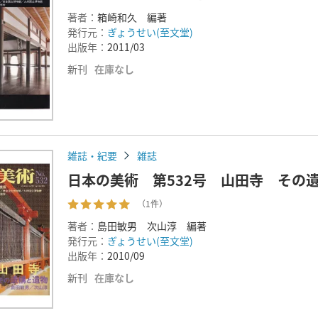
著者：
箱崎和久 編著
発行元：
ぎょうせい(至文堂)
出版年：
2011/03
新刊
在庫なし
雑誌・紀要
雑誌
日本の美術 第532号 山田寺 その
（1件）
著者：
島田敏男 次山淳 編著
発行元：
ぎょうせい(至文堂)
出版年：
2010/09
新刊
在庫なし