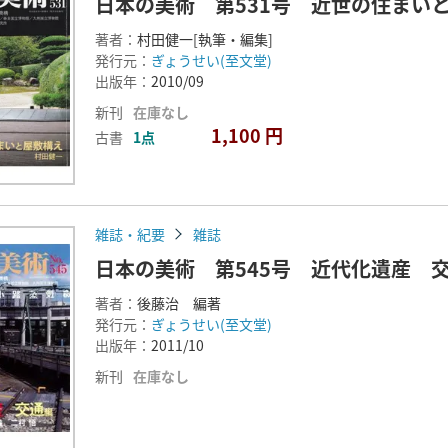
日本の美術 第531号 近世の住まい
著者：
村田健一[執筆・編集]
発行元：
ぎょうせい(至文堂)
出版年：
2010/09
新刊
在庫なし
1,100 円
古書
1点
雑誌・紀要
雑誌
日本の美術 第545号 近代化遺産 
著者：
後藤治 編著
発行元：
ぎょうせい(至文堂)
出版年：
2011/10
新刊
在庫なし