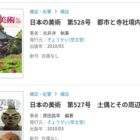
雑誌・紀要
雑誌
日本の美術 第528号 都市と寺社境
著者：
光井渉 執筆
発行元：
ぎょうせい(至文堂)
出版年：
2010/03
新刊
在庫なし
雑誌・紀要
雑誌
日本の美術 第527号 土偶とその周辺
著者：
原田昌幸 編著
発行元：
ぎょうせい(至文堂)
出版年：
2010/03
新刊
在庫なし