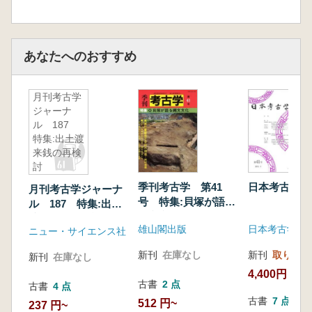
あなたへのおすすめ
月刊考古学
ジャーナ
ル 187
特集:出土渡
来銭の再検
討
季刊考古学 第41
日本考古学 
月刊考古学ジャーナ
号 特集:貝塚が語る
ル 187 特集:出土
縄文文化
渡来銭の再検討
雄山閣出版
ニュー・サイエンス社
新刊
在庫なし
新刊
取り寄せ
新刊
在庫なし
4,400円
古書
2 点
古書
4 点
古書
7 点
512 円~
237 円~