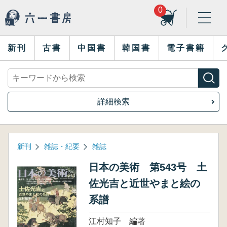
0
新刊
古書
中国書
韓国書
電子書籍
詳細検索
新刊
雑誌・紀要
雑誌
日本の美術 第543号 土
佐光吉と近世やまと絵の
系譜
江村知子 編著