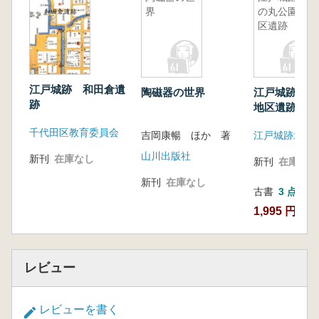
界
の丸公園地
区遺跡
江戸城跡 和田倉遺
陶磁器の世界
江戸城跡北の
跡
地区遺跡
千代田区教育委員会
吉岡康暢 ほか 著
山川出版社
新刊
在庫なし
新刊
在庫なし
新刊
在庫なし
古書
3 点
1,995 円~
レビュー
レビューを書く