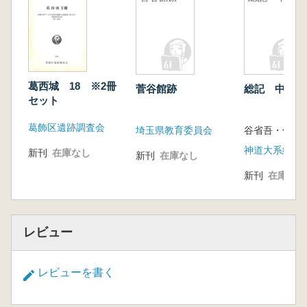
葛西城 18 ※2冊
菅谷館跡
総記 中
セット
葛飾区遺跡調査会
埼玉県教育委員会
神道大系編纂
新刊
在庫なし
新刊
在庫なし
新刊
在庫なし
レビュー
レビューを書く