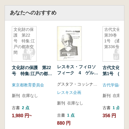
あなたへのおすすめ
文化財の保
古代文化
護 第22
第39巻 第
号 特集:江
1号 (通巻
戸の都市空
第336号)
間
レスキス・フィロソ
文化財の保護 第22
古代文化 第
フィーク 4 ゲルマ
号 特集:江戸の都市
第1号 (通巻
ン人の起源 居住考
空間
号)
グスタフ・コッシナ著 星野達雄訳
古学の方法について
東京都教育委員会
古代学協会
レスキス企画
新刊
在庫なし
新刊
在庫なし
新刊
在庫なし
古書
2 点
古書
1 点
古書
1 点
1,980 円~
356 円
880 円