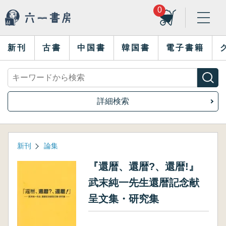
0
新刊
古書
中国書
韓国書
電子書籍
詳細検索
新刊
論集
『還暦、還暦?、還暦!』
武末純一先生還暦記念献
呈文集・研究集