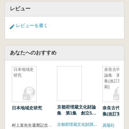
レビュー
レビューを書く
あなたへのおすすめ
日本地域史
奈良古代史
研究
論集 第1
集(改訂第1
刷)
京都府埋蔵文化財論
日本地域史研究
奈良古代史論
集 第1集 創立5周
集(改訂第1刷
年記念誌
京都府埋蔵文化財調査研究センター
村上直先生還暦記念出版の会 編
真陽社