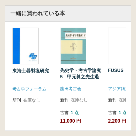
一緒に買われている本
先史学・考古学論究
FUSUS 2号
東海土器製塩研究
5 甲元眞之先生退任
記念
龍田考古会
アジア鋳造技
考古学フォーラム
新刊
在庫なし
新刊
在庫なし
新刊
在庫なし
古書
1 点
古書
1 点
11,000 円
2,200 円