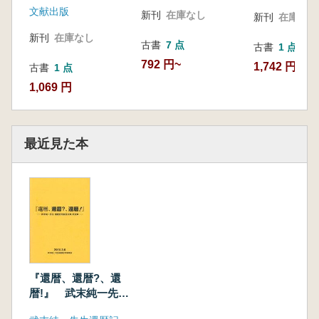
文献出版
新刊
在庫なし
新刊
在庫なし
新刊
在庫なし
古書
7 点
古書
1 点
792 円~
1,742 円
古書
1 点
1,069 円
最近見た本
『還暦、還暦?、還
暦!』 武末純一先生
還暦記念献呈文集・