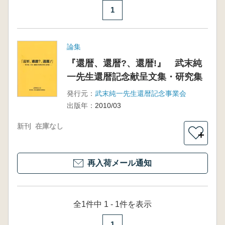
1
論集
『還暦、還暦?、還暦!』 武末純
一先生還暦記念献呈文集・研究集
発行元：
武末純一先生還暦記念事業会
出版年：
2010/03
新刊
在庫なし
＋
再入荷メール通知
全1件中 1 - 1件を表示
1