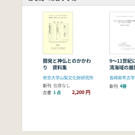
9〜11世
開発と神仏とのかかわ
湾海域の展
り 資料集
世界の中の
長崎県考古学
帝京大学山梨文化財研究所
新刊
在庫なし
新刊
4冊
2,200 円
古書
1 点