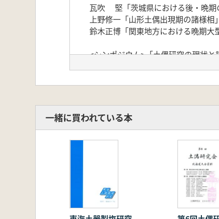
瓦吹 堅「茨城県における後・晩期
上野修一「山形土偶出現期の諸様相
鈴木正博「関東地方における晩期大
<シンポジウム>「土偶研究の現状と
・基調報告
成田滋彦「土偶に描かれる女性表現
榎本剛治「環状列石と土偶」
金子昭彦「土偶の優劣、多寡をどう
八重樫純樹「土偶データ化の問題点と
一緒に買われている本
<シンポジウム>「土偶研究の現状と
※討論のみ
第6回土偶
東海土器製塩研究