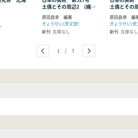
土偶とその周辺2 (縄文
土偶とその周
後期〜晩期)
創期〜中期)
原田昌幸 編著
原田昌幸 編
ぎょうせい(至文堂)
ぎょうせい(至
し
新刊
在庫なし
新刊
在庫なし
1
/
7