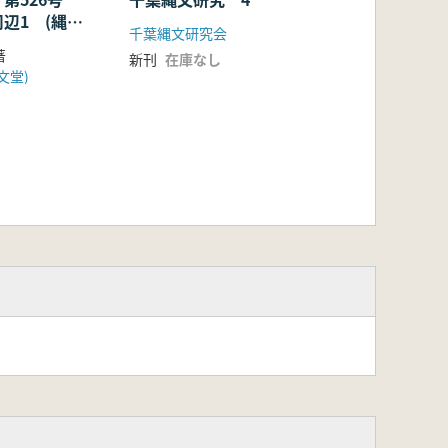
辺1 (縄文
千葉縄文研究会
著
新刊
在庫なし
文堂)