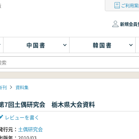
ご利用案
版
新規会員
中国書
韓国書
新刊
資料集
第7回土偶研究会 栃木県大会資料
レビューを書く
発行元
土偶研究会
出版年
2010/03