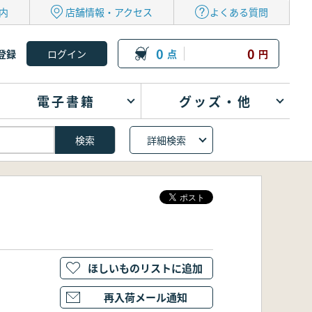
内
店舗情報・アクセス
よくある質問
0
0
登録
点
円
電子書籍
グッズ・他
詳細検索
ほしいものリストに追加
再入荷メール通知