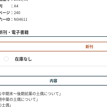
判
A4
ページ
240
六一ID
N04611
新刊・電子書籍
新刊
在庫なし
内容
る中期末～後期前葉の土偶について」
期中葉の土偶について」
の土偶」