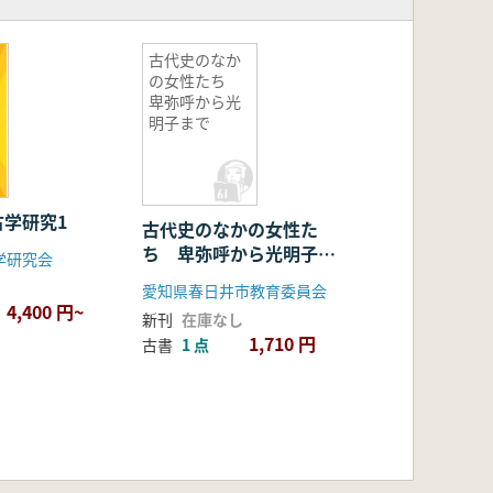
古代史のなか
の女性たち
卑弥呼から光
明子まで
古学研究1
古代史のなかの女性た
ち 卑弥呼から光明子ま
学研究会
で
愛知県春日井市教育委員会
4,400 円~
新刊
在庫なし
1,710 円
古書
1 点