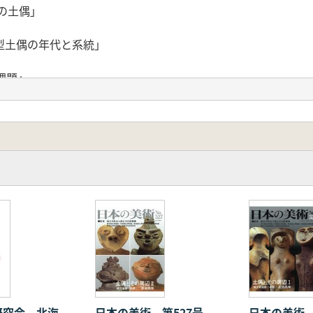
の土偶」
」
型土偶の年代と系統」
課題」
について」
解析するのか」
今後の課題]
課題-関東・東北の事例を中心に-」
研究会 北海
日本の美術 第527号
日本の美術