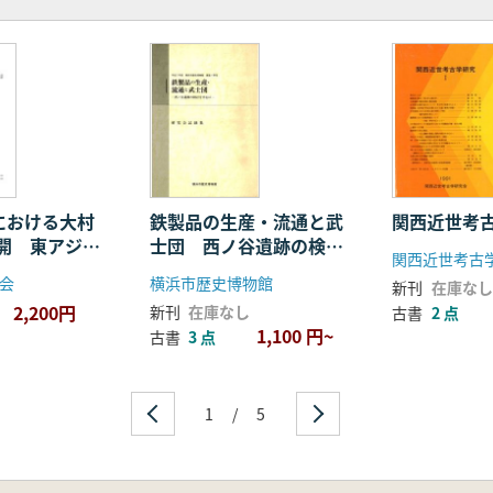
紀における大村
鉄製品の生産・流通と武
関西近世考
開 東アジア
士団 西ノ谷遺跡の検討
関西近世考古
竹松遺跡
を中心に 研究会記録集
会
横浜市歴史博物館
新刊
在庫なし
2,200円
新刊
在庫なし
古書
2 点
1,100 円~
古書
3 点
1
/
5