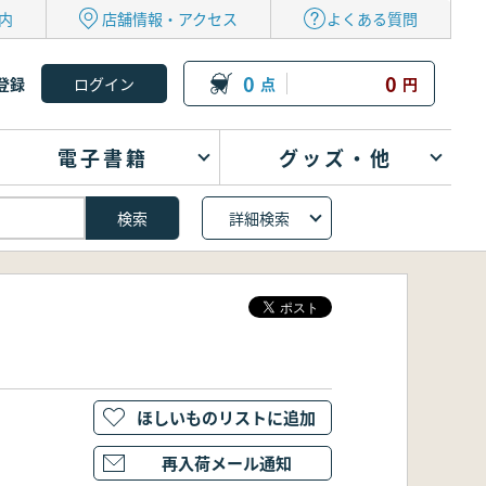
内
店舗情報・アクセス
よくある質問
0
0
登録
点
円
電子書籍
グッズ・他
詳細検索
ほしいものリストに追加
再入荷メール通知