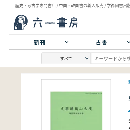
歴史・考古学専門書店 / 中国・韓国書の輸入販売 / 学術図書出
新刊
古書