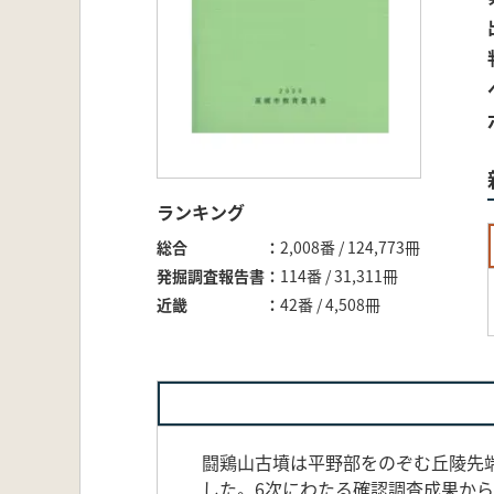
ランキング
総合
2,008番 / 124,773冊
発掘調査報告書
114番 / 31,311冊
近畿
42番 / 4,508冊
闘鶏山古墳は平野部をのぞむ丘陵先端
した。6次にわたる確認調査成果か