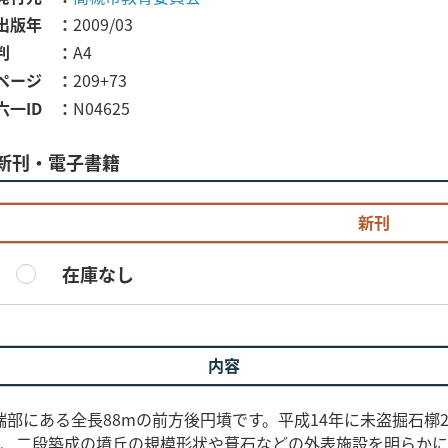
出版年
2009/03
判
A4
ページ
209+73
六一ID
N04625
新刊・電子書籍
新刊
在庫なし
内容
部にある全長88mの前方後円墳です。平成14年に未盗掘石槨
ら、二段築成の墳丘の規模形状や葺石などの外表施設を明らか