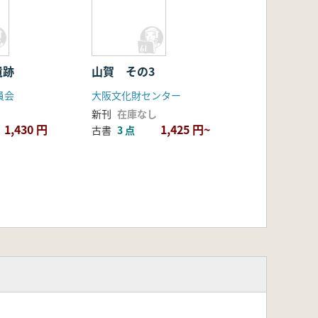
遺跡
山賀 その3
員会
大阪文化財センター
新刊
在庫なし
1,430 円
1,425 円~
古書
3 点