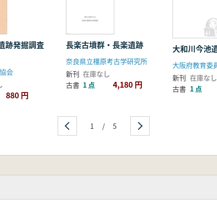
遺跡発掘調査
長楽古墳群・長楽遺跡
大和川今池
奈良県立橿原考古学研究所
大阪府教育委
協会
新刊
在庫なし
新刊
在庫なし
4,180 円
し
古書
1 点
古書
1 点
880 円
1
/
5