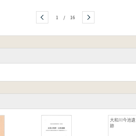
1
/
16
大和川今池遺
跡