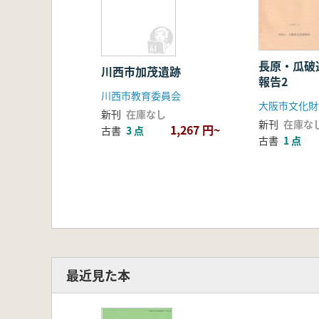
長原・瓜破
川西市加茂遺跡
報告2
川西市教育委員会
大阪市文化財
新刊
在庫なし
新刊
在庫な
1,267 円~
古書
3 点
古書
1 点
最近見た本