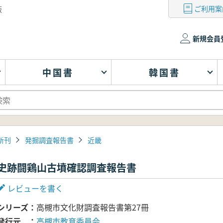
ご利用案
版
新規会員
中国書
韓国書
新刊
発掘調査報告書
近畿
史跡闘鶏山古墳確認調査報告書
レビューを書く
シリーズ
高槻市文化財調査報告書第27冊
発行元
高槻市教育委員会