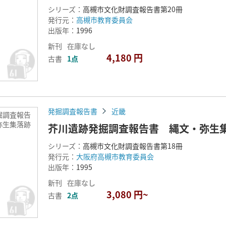
シリーズ：
高槻市文化財調査報告書第20冊
発行元：
高槻市教育委員会
出版年：
1996
新刊
在庫なし
4,180 円
古書
1点
発掘調査報告書
近畿
掘調査報告
弥生集落跡
芥川遺跡発掘調査報告書 縄文・弥
シリーズ：
高槻市文化財調査報告書第18冊
発行元：
大阪府高槻市教育委員会
出版年：
1995
新刊
在庫なし
3,080 円~
古書
2点