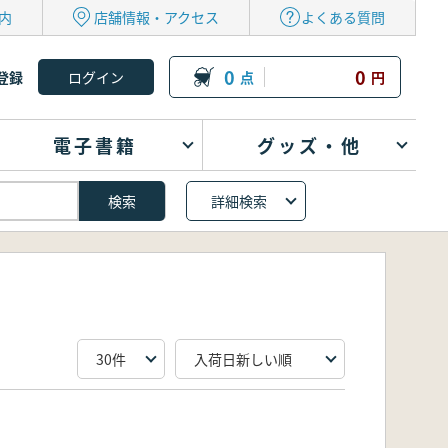
内
店舗情報・アクセス
よくある質問
0
0
登録
点
円
電子書籍
グッズ・他
詳細検索