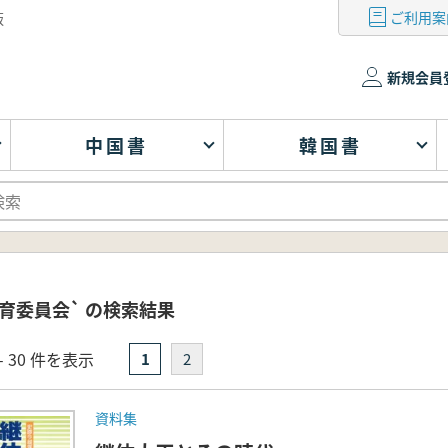
ご利用案
版
新規会員
中国書
韓国書
育委員会` の検索結果
- 30 件を表示
1
2
資料集