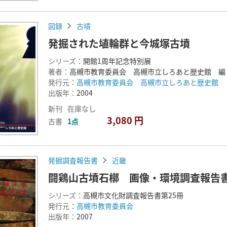
図録
古墳
発掘された埴輪群と今城塚古墳
シリーズ：
開館1周年記念特別展
著者：
高槻市教育委員会 高槻市立しろあと歴史館 編
発行元：
高槻市教育委員会 高槻市立しろあと歴史館
出版年：
2004
新刊
在庫なし
3,080 円
古書
1点
発掘調査報告書
近畿
闘鶏山古墳石槨 画像・環境調査報告
シリーズ：
高槻市文化財調査報告書第25冊
発行元：
高槻市教育委員会
出版年：
2007