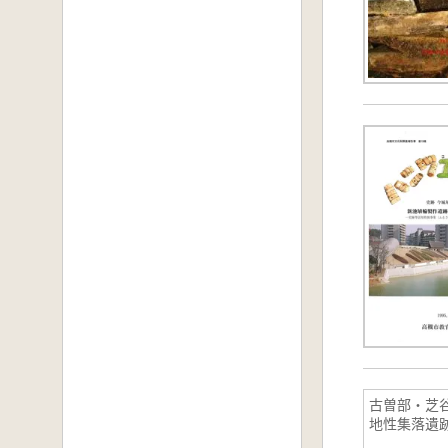
古曽部・芝
地性集落遺