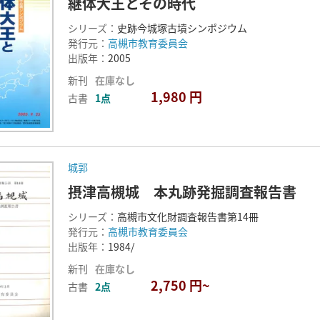
継体大王とその時代
シリーズ：
史跡今城塚古墳シンポジウム
発行元：
高槻市教育委員会
出版年：
2005
新刊
在庫なし
1,980 円
古書
1点
城郭
摂津高槻城 本丸跡発掘調査報告書
シリーズ：
高槻市文化財調査報告書第14冊
発行元：
高槻市教育委員会
出版年：
1984/
新刊
在庫なし
2,750 円~
古書
2点