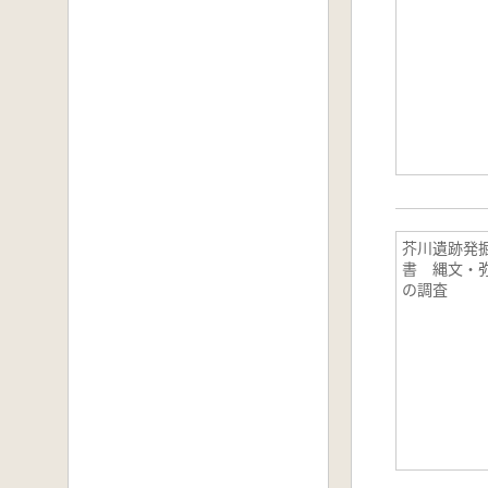
芥川遺跡発
書 縄文・
の調査