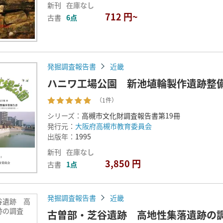
新刊
在庫なし
712 円~
古書
6点
発掘調査報告書
近畿
ハニワ工場公園 新池埴輪製作遺跡整
（1件）
シリーズ：
高槻市文化財調査報告書第19冊
発行元：
大阪府高槻市教育委員会
出版年：
1995
新刊
在庫なし
3,850 円
古書
1点
発掘調査報告書
近畿
谷遺跡 高
跡の調査
古曽部・芝谷遺跡 高地性集落遺跡の