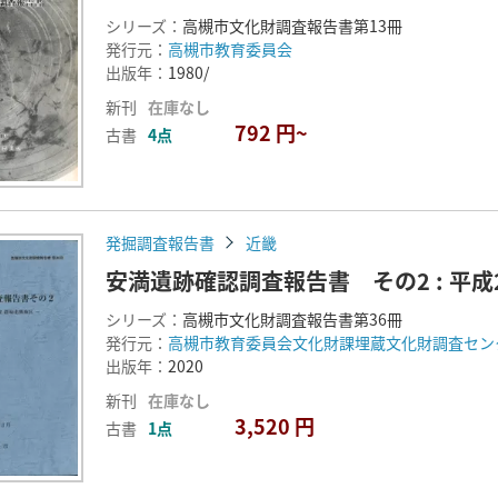
シリーズ：
高槻市文化財調査報告書第13冊
発行元：
高槻市教育委員会
出版年：
1980/
新刊
在庫なし
792 円~
古書
4点
発掘調査報告書
近畿
安満遺跡確認調査報告書 その2 : 平成
シリーズ：
高槻市文化財調査報告書第36冊
発行元：
高槻市教育委員会文化財課埋蔵文化財調査セン
出版年：
2020
新刊
在庫なし
3,520 円
古書
1点