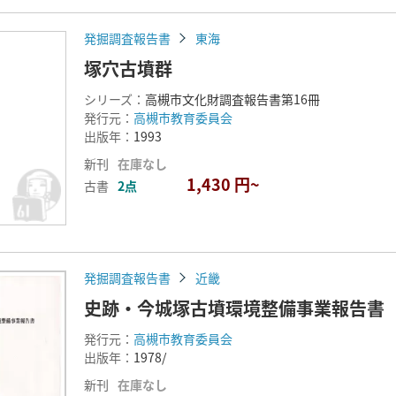
発掘調査報告書
東海
塚穴古墳群
シリーズ：
高槻市文化財調査報告書第16冊
発行元：
高槻市教育委員会
出版年：
1993
新刊
在庫なし
1,430 円~
古書
2点
発掘調査報告書
近畿
史跡・今城塚古墳環境整備事業報告書
発行元：
高槻市教育委員会
出版年：
1978/
新刊
在庫なし