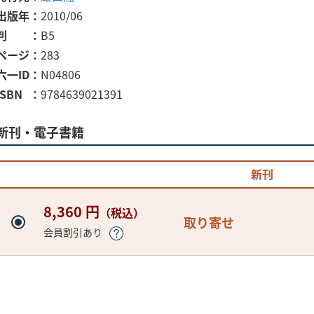
出版年
2010/06
判
B5
ページ
283
六一ID
N04806
ISBN
9784639021391
新刊・電子書籍
新刊
8,360 円
（税込）
取り寄せ
会員割引あり