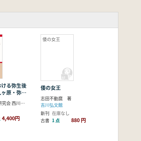
倭の女王
おける弥生後
倭の女王
久ヶ原・弥生
志田不動麿 著
と未来
西相模考古学研究会 西川修一・古屋紀之 編
吉川弘文館
新刊
在庫なし
4,400円
上
880 円
古書
1 点