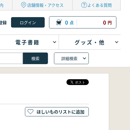
内
店舗情報・アクセス
よくある質問
0
0
登録
点
円
電子書籍
グッズ・他
詳細検索
ほしいものリストに追加