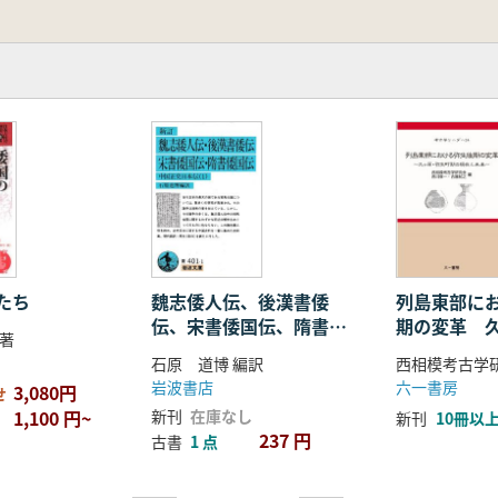
たち
魏志倭人伝、後漢書倭
列島東部に
伝、宋書倭国伝、隋書倭
期の変革 
著
国伝 新訂
町期の現在
石原 道博 編訳
岩波書店
六一書房
3,080円
せ
1,100 円~
新刊
在庫なし
新刊
10冊以
237 円
古書
1 点