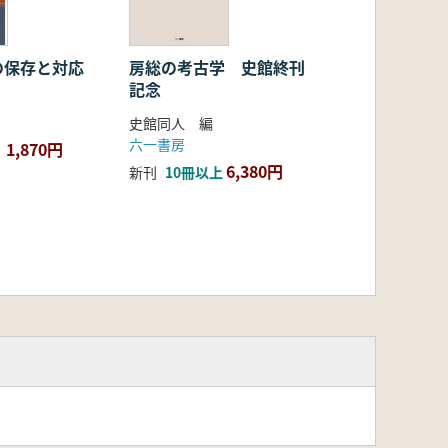
の保存と対応
房総の考古学 史館終刊
記念
史館同人 編
六一書房
1,870円
6,380円
新刊
10冊以上