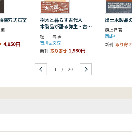
袖横穴式石室
樹木と暮らす古代人
出土木製品
木製品が語る弥生・古墳
 編
樋上昇 著
時代
同成社
樋上 昇 著
吉川弘文館
4,950円
せ
新刊
取り寄せ
1,980円
新刊
取り寄せ
1
/
20