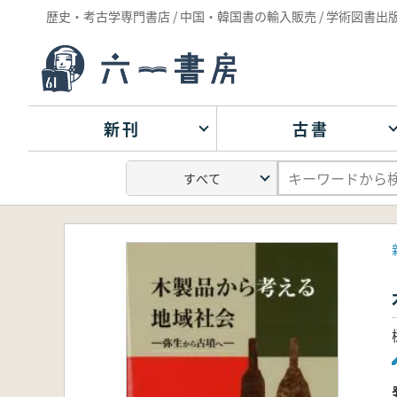
歴史・考古学専門書店 / 中国・韓国書の輸入販売 / 学術図書出
新刊
古書