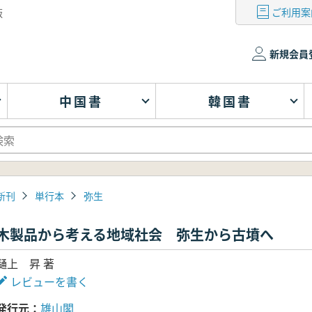
ご利用案
版
新規会員
中国書
韓国書
新刊
単行本
弥生
木製品から考える地域社会 弥生から古墳へ
樋上 昇 著
レビューを書く
発行元
雄山閣