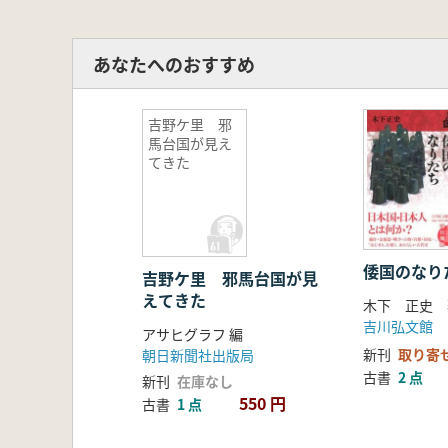
あなたへのおすすめ
吉野ケ里 邪
馬台国が見え
てきた
倭国のなり
吉野ケ里 邪馬台国が見
えてきた
木下 正史 
吉川弘文館
アサヒグラフ 編
新刊
取り寄
朝日新聞社出版局
古書
2 点
新刊
在庫なし
550 円
古書
1 点