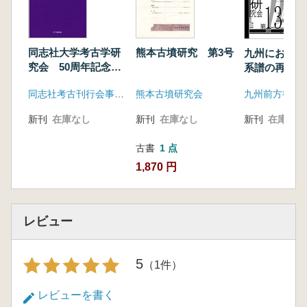
第4節 玉手山1号墳の意義
図版
熊本古墳研究 第3号
同志社大学考古学研
九州における
究会 50周年記念論
系譜の再検討
集
熊本古墳研究会
同志社考古刊行会事務局
九州前方後円
新刊
在庫なし
新刊
在庫なし
新刊
在庫なし
古書
1 点
1,870 円
レビュー
5
（1件）
レビューを書く