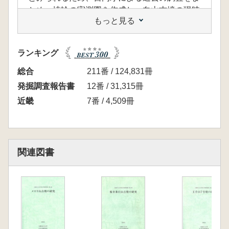
とめ、埴輪の実測図を作成し、向山古墳の現時
もっと見る
点でのデータを整理した。河内最有力の玉手山
古墳群の大型前方後円墳として重要であり、ま
た渋谷向山古墳の基礎資料としても有用な一冊
ランキング
である。
総合
211番 / 124,831冊
<目次>
発掘調査報告書
12番 / 31,315冊
第1章 序論
近畿
7番 / 4,509冊
第1節 調査研究の目的
第2節 位置と歴史的背景
第2章 発掘調査の計画と実施
第1節 過去の調査と1号墳の年代観
関連図書
第2節 玉手山1号墳の立地と現状
第3節 発掘調査の課題と調査方針
第4節 調査の経過
第3章 調査の成果
第1節 調査区と成果の概要
第2節 後円部の調査成果