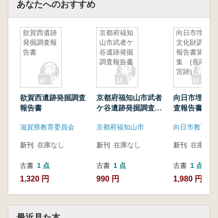
あなたへのおすすめ
欲賀西遺跡
京都府福知
向日市埋蔵
発掘調査報
山市武者ケ
文化財調査
告書
谷遺跡発掘
報告書第27
調査報告書
集 (長岡
宮跡)
欲賀西遺跡発掘調査
京都府福知山市武者
向日市埋蔵文
報告書
ケ谷遺跡発掘調査報
査報告書第27
告書
岡宮跡)
滋賀県教育委員会
京都府福知山市
向日市教育委
新刊
在庫なし
新刊
在庫なし
新刊
在庫なし
古書
1 点
古書
1 点
古書
1 点
1,320 円
990 円
1,980 円
最近見た本