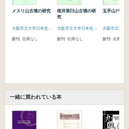
第3節 くびれ部と前方部の調査成果
第4節 墳丘に使用された石材とその採石地
メスリ山古墳の研究
桜井茶臼山古墳の研
玉手山7号墳
第5節 墳丘の復元
究
第4章 出土遺物
大阪市立大学日本史研究室
大阪市立大学日本史研究室(住吉考古学研究室)
第1節 埴輪
第2節 その他の遺物
新刊
在庫なし
新刊
在庫なし
新刊
在庫なし
第5章 考察
第1節 1号墳出土埴輪の位置
第2節 白色円礫 その機能と変遷
第3節 玉手山古墳群の複数埋葬
第6章 渋谷向山古墳の検討
第1節 渋谷向山古墳の墳形について
第2節 渋谷向山古墳の埴輪
第3節 石枕小考 伝渋谷出土石枕について
一緒に買われている本
第4節 伝渋谷出土の三角縁神獣鏡
第7章 玉手山1号墳と倭王権
第1節 渋谷向山古墳の墳丘と玉手山1号墳
第2節 玉手山1号墳の位置
第3節 渋谷向山古墳と佐紀古墳群