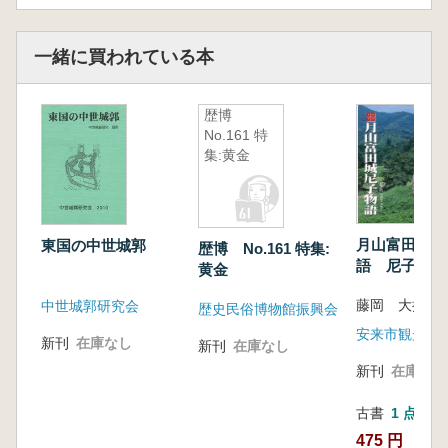
一緒に買われている本
歴博
No.161 特
集:黄金
月山富田城尼
東国の中世城郭
歴博 No.161 特集:
語 尼子ハン
黄金
ク 改訂版
藤岡 大拙 編
中世城郭研究会
歴史民俗博物館振興会
新刊
在庫なし
新刊
在庫なし
新刊
在庫なし
古書
1 点
475 円