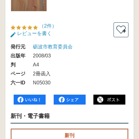
（2件）
＋
レビューを書く
発行元
砺波市教育委員会
出版年
2008/03
判
A4
ページ
2冊函入
六一ID
N05030
新刊・電子書籍
新刊