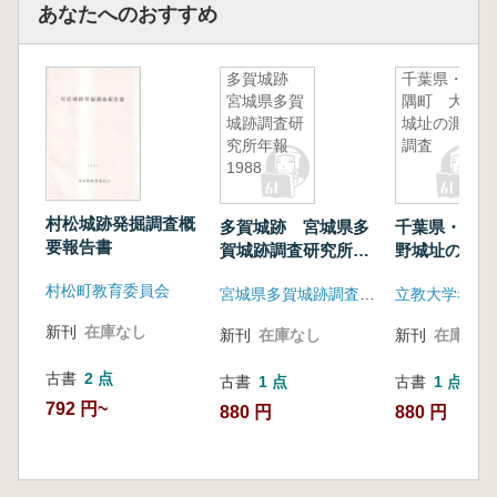
あなたへのおすすめ
多賀城跡
千葉県・夷
宮城県多賀
隅町 大野
城跡調査研
城址の測量
究所年報
調査
1988
村松城跡発掘調査概
多賀城跡 宮城県多
千葉県・夷隅
要報告書
賀城跡調査研究所年
野城址の測量
報1988
村松町教育委員会
宮城県多賀城跡調査研究所
新刊
在庫なし
新刊
在庫なし
新刊
在庫なし
古書
2 点
古書
1 点
古書
1 点
792 円~
880 円
880 円