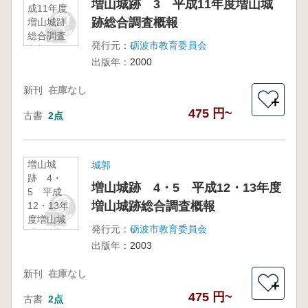
増山城跡 3 平成11年度増山城
成11年度
跡総合調査概報
増山城跡
総合調査
発行元：
砺波市教育委員会
概報
出版年：
2000
新刊
在庫なし
＋
475 円~
古書
2点
増山城
城郭
跡 4・
増山城跡 4・5 平成12・13年度
5 平成
増山城跡総合調査概報
12・13年
度増山城
発行元：
砺波市教育委員会
跡総合調
出版年：
2003
査概報
新刊
在庫なし
＋
475 円~
古書
2点