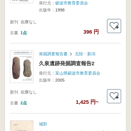
発行元：
砺波市教育委員会
報
出版年：
1998
新刊
在庫なし
＋
396 円
古書
1点
発掘調査報告書
北陸・新潟
久泉遺跡発掘調査報告2
発行元：
富山県砺波市教育委員会
出版年：
2005
新刊
在庫なし
＋
1,425 円~
古書
2点
城郭