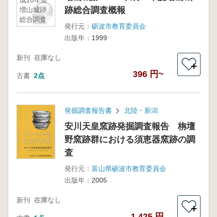
成10年度
跡総合調査概報
増山城跡
総合調査
発行元：
砺波市教育委員会
概報
出版年：
1999
新刊
在庫なし
＋
396 円~
古書
2点
発掘調査報告書
北陸・新潟
安川天皇窯跡発掘調査報告 栴壇
野窯跡群における須恵器窯跡の調
査
発行元：
富山県砺波市教育委員会
出版年：
2005
新刊
在庫なし
＋
1,425 円