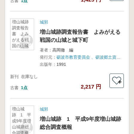
古書
1点
増山城跡
城郭
調査報告
増山城跡調査報告書 よみがえる
書 よみ
戦国の山城と城下町
がえる戦
国の山城
著者：
高岡徹 編
と城下町
発行元：
砺波市教育委員会 、砺波郷土資料館
出版年：
1991
新刊
在庫なし
＋
2,217 円
古書
1点
増山城
城郭
跡 1 平
増山城跡 1 平成9年度増山城跡
成9年度増
総合調査概報
山城跡総
合調査概