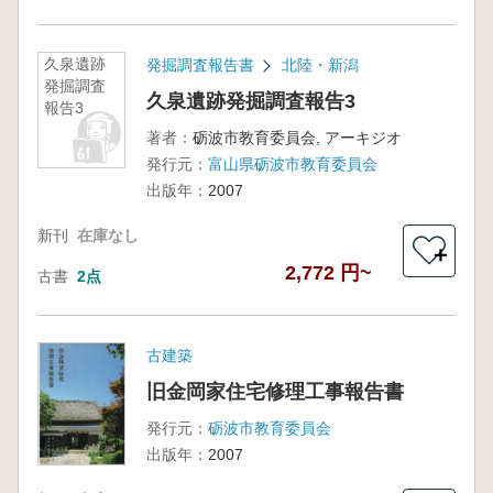
久泉遺跡
発掘調査報告書
北陸・新潟
発掘調査
久泉遺跡発掘調査報告3
報告3
著者：
砺波市教育委員会, アーキジオ
発行元：
富山県砺波市教育委員会
出版年：
2007
新刊
在庫なし
＋
2,772 円~
古書
2点
古建築
旧金岡家住宅修理工事報告書
発行元：
砺波市教育委員会
出版年：
2007