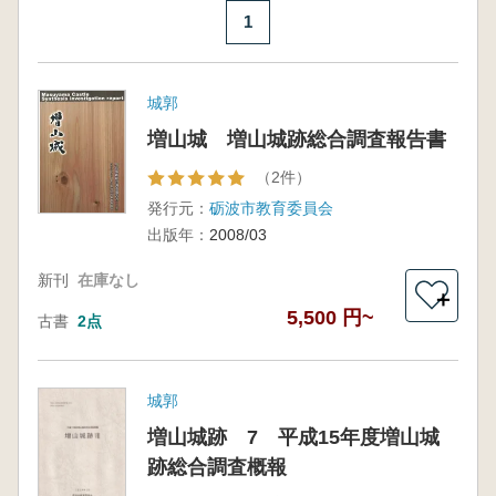
1
城郭
増山城 増山城跡総合調査報告書
（2件）
発行元：
砺波市教育委員会
出版年：
2008/03
新刊
在庫なし
＋
5,500 円~
古書
2点
城郭
増山城跡 7 平成15年度増山城
跡総合調査概報