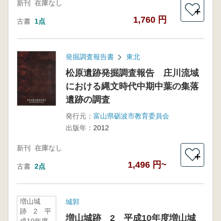
新刊
在庫なし
＋
1,760 円
古書
1点
発掘調査報告書
東北
松原遺跡発掘調査報告 庄川流域
における縄文時代中期中葉の集落
遺跡の調査
発行元：
富山県砺波市教育委員会
出版年：
2012
新刊
在庫なし
＋
1,496 円~
古書
2点
増山城
城郭
跡 2 平
増山城跡 2 平成10年度増山城