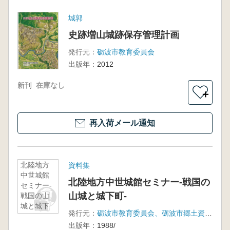
城郭
史跡増山城跡保存管理計画
発行元：
砺波市教育委員会
出版年：
2012
新刊
在庫なし
＋
再入荷メール通知
北陸地方
資料集
中世城館
北陸地方中世城館セミナー‐戦国の
セミナー‐
山城と城下町‐
戦国の山
城と城下
発行元：
砺波市教育委員会、砺波市郷土資料館、増山城跡調査グループ
町‐
出版年：
1988/