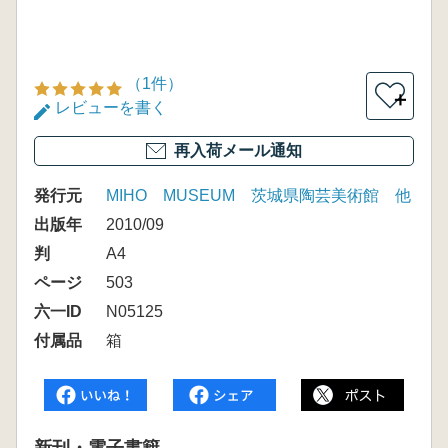
（1件）
＋
レビューを書く
再入荷メール通知
発行元
MIHO MUSEUM 茨城県陶芸美術館 他
出版年
2010/09
判
A4
ページ
503
六一ID
N05125
付属品
箱