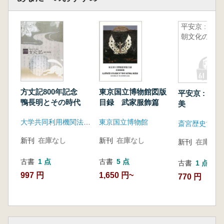
平安京 : 王
朝文化の美
方丈記800年記念
東京国立博物館図版
平安京 : 王
鴨長明とその時代
目録 武家服飾篇
美
大学共同利用機関法人 人間文化研究機構国文学研究資料館
東京国立博物館
斎宮歴史博物
新刊
在庫なし
新刊
在庫なし
新刊
在庫なし
古書
1 点
古書
5 点
古書
1 点
997 円
1,650 円~
770 円