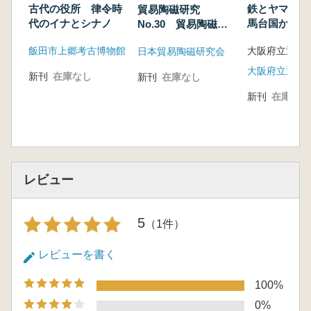
古代の役所 律令時
鉄とヤマト王
貿易陶磁研究
代のイナとシナノ
馬台国から百
No.30 貿易陶磁研
古市古墳群の
究、この10年の総括
飯田市上郷考古博物館
日本貿易陶磁研究会
新刊
在庫なし
新刊
在庫なし
新刊
在庫なし
レビュー
5
（1件）
レビューを書く
100%
0%