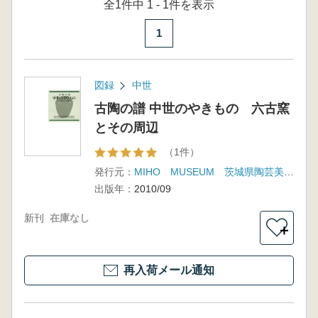
全1件中 1 - 1件を表示
1
図録
中世
古陶の譜 中世のやきもの 六古窯
とその周辺
（1件）
発行元：
MIHO MUSEUM 茨城県陶芸美術館 他
出版年：
2010/09
新刊
在庫なし
＋
再入荷メール通知