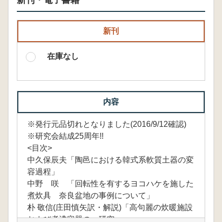
新刊・電子書籍
新刊
在庫なし
内容
※発行元品切れとなりました(2016/9/12確認)
※研究会結成25周年!!
<目次>
中久保辰夫「陶邑における韓式系軟質土器の変
容過程」
中野 咲 「回転性を有するヨコハケを施した
煮炊具 奈良盆地の事例について」
朴 敬信(庄田慎矢訳・解説)「高句麗の炊暖施設
および煮沸容器の一研究」