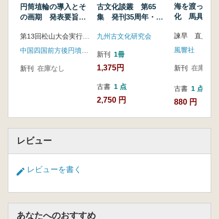
海を渡った騎
円筒埴輪の導入とそ
古文化談叢 第65
化 馬具から
の画期 発表要旨
集 発刊35周年・小
代東北アジア
集・前期古墳出土埴
田富士雄先生喜寿記
諫早 直人 著
第13回松山大会実行委員会 編
九州古文化研究会
輪集成
念号1
風響社
中国四国前方後円墳研究会
新刊
1冊
1,375円
新刊
在庫なし
新刊
在庫なし
古書
1 点
古書
1 点
2,750 円
880 円
レビュー
レビューを書く
あなたへのおすすめ