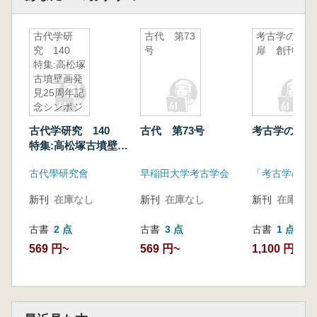
古代学研
古代 第73
考古学の
究 140
号
扉 創刊号
特集:高松塚
古墳壁画発
見25周年記
念シンポジ
ウム
古代学研究 140
古代 第73号
考古学の扉 
特集:高松塚古墳壁画
発見25周年記念シン
古代學研究會
早稲田大学考古学会
「考古学の扉
ポジウム
新刊
在庫なし
新刊
在庫なし
新刊
在庫なし
古書
2 点
古書
3 点
古書
1 点
569 円~
569 円~
1,100 円