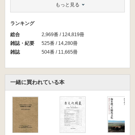
もっと見る
朴 天秀「新羅・加耶古墳の暦年代」
神谷真佐子「愛知県安城市出土の韓式系土器」
井原 稔「峯ヶ塚古墳表採の陶質土器」
ランキング
田中清美「長原遺跡出土の韓式系土器」
総合
2,969番 / 124,819冊
雑誌・紀要
525番 / 14,280冊
雑誌
504番 / 11,665冊
一緒に買われている本