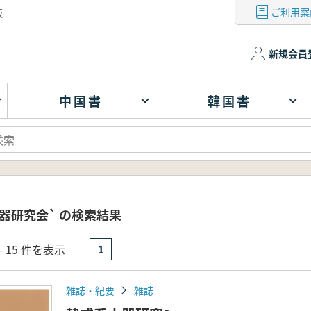
ご利用案
版
新規会員
中国書
韓国書
器研究会` の検索結果
- 15 件を表示
1
雑誌・紀要
雑誌