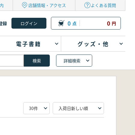
内
店舗情報・アクセス
よくある質問
0
0
登録
点
円
電子書籍
グッズ・他
詳細検索