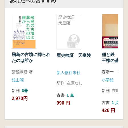
あなたへのおすすめ
歴史検証
天皇陵
飛鳥の古墳に葬られ
稲と鉄 さま
歴史検証 天皇陵
たのは誰か
王権の基盤
猪熊兼勝 著
森浩一 著者
新人物往来社
雄山閣
小学館
新刊
在庫なし
新刊
6冊
新刊
在庫なし
古書
1 点
2,970円
古書
1 点
990 円
426 円