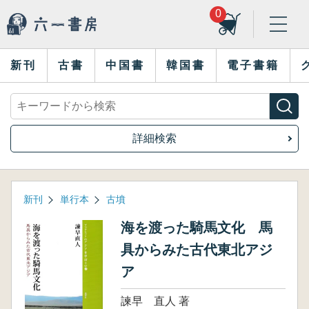
0
新刊
古書
中国書
韓国書
電子書籍
詳細検索
新刊
単行本
古墳
海を渡った騎馬文化 馬
具からみた古代東北アジ
ア
諫早 直人 著