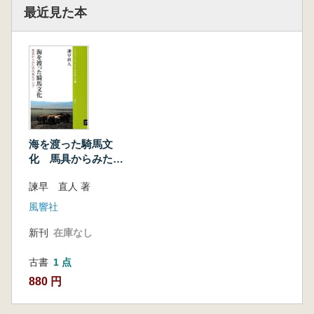
最近見た本
海を渡った騎馬文
化 馬具からみた古
代東北アジア
諫早 直人 著
風響社
新刊
在庫なし
古書
1 点
880 円