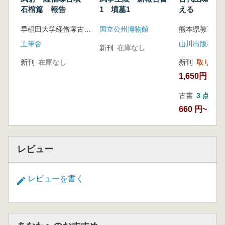
石棺篇 報告
1 墳墓1
える
早稲田大学経僧塚古墳発掘調査団 編
国立公州博物館
熊本県教育委員
土筆舎
山川出版社
新刊
在庫なし
新刊
在庫なし
新刊
取り寄せ
1,650円
古書
3 点
660 円~
レビュー
レビューを書く