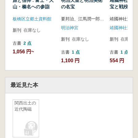
旅と信仰 : 富士・大
明治天皇と明治美術
靖國神社遊就館
山・榛名への参詣
の名宝
宝と戦歿者の
板橋区立郷土資料館
要邦治、江馬潤一郎 他 編
靖國神社遊就
明治神宮
靖國神社遊就
新刊
在庫なし
新刊
在庫なし
新刊
在庫なし
古書
2 点
1,056 円~
古書
1 点
古書
1 点
1,100 円
554 円
最近見た本
関西出土の
近代陶磁