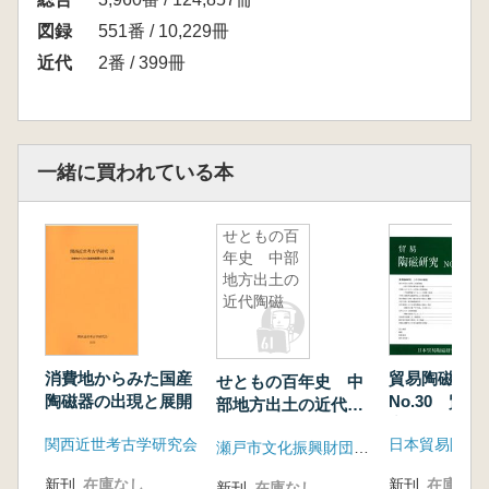
図録
551番 / 10,229冊
近代
2番 / 399冊
一緒に買われている本
せともの百
年史 中部
地方出土の
近代陶磁
消費地からみた国産
貿易陶磁研
せともの百年史 中
陶磁器の出現と展開
No.30 貿
部地方出土の近代陶
究、この10
磁
関西近世考古学研究会
日本貿易陶磁
瀬戸市文化振興財団埋蔵文化財センター
新刊
在庫なし
新刊
在庫なし
新刊
在庫なし