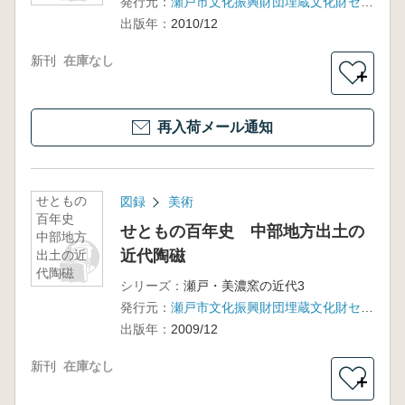
発行元：
瀬戸市文化振興財団埋蔵文化財センター
出版年：
2010/12
新刊
在庫なし
＋
再入荷メール通知
せともの
図録
美術
百年史
せともの百年史 中部地方出土の
中部地方
近代陶磁
出土の近
代陶磁
シリーズ：
瀬戸・美濃窯の近代3
発行元：
瀬戸市文化振興財団埋蔵文化財センター
出版年：
2009/12
新刊
在庫なし
＋