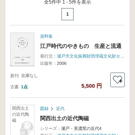
全5件中 1 - 5件を表示
1
資料集
江戸時代のやきもの 生産と流通
発行元：
瀬戸市文化振興財団埋蔵文化財センター
出版年：
2006
新刊
在庫なし
＋
5,500 円
古書
1点
関西出土
図録
近代
の近代陶
関西出土の近代陶磁
磁
シリーズ：
瀬戸・美濃窯の近代4