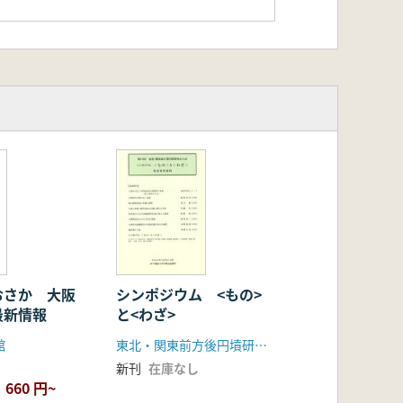
シンポジウム <もの>
おさか 大阪
と<わざ>
最新情報
東北・関東前方後円墳研究会
館
新刊
在庫なし
660 円~