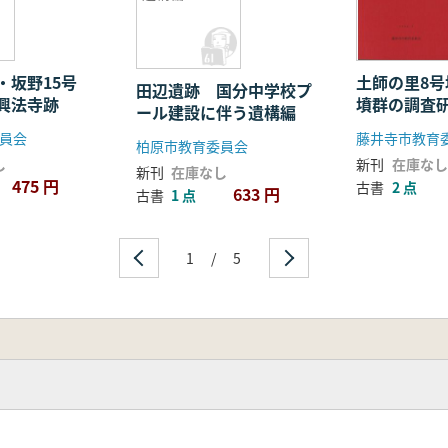
・坂野15号
土師の里8
田辺遺跡 国分中学校プ
興法寺跡
墳群の調査
ール建設に伴う遺構編
員会
藤井寺市教育
柏原市教育委員会
し
新刊
在庫なし
新刊
在庫なし
475 円
古書
2 点
633 円
古書
1 点
1
/
5