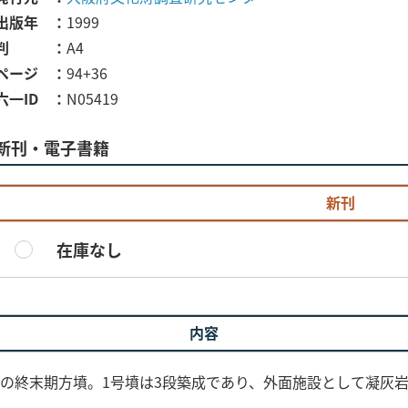
出版年
1999
判
A4
ページ
94+36
六一ID
N05419
新刊・電子書籍
新刊
在庫なし
内容
基の終末期方墳。1号墳は3段築成であり、外面施設として凝灰