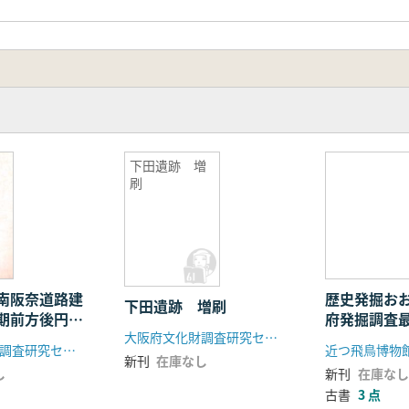
下田遺跡 増
刷
南阪奈道路建
歴史発掘お
下田遺跡 増刷
期前方後円墳
府発掘調査
大阪府文化財調査研究センター
大阪府文化財調査研究センター
近つ飛鳥博物
新刊
在庫なし
し
新刊
在庫なし
古書
3 点