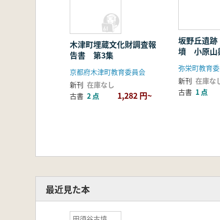
坂野丘遺跡
木津町埋蔵文化財調査報
墳 小原山
告書 第3集
弥栄町教育委
京都府木津町教育委員会
新刊
在庫な
新刊
在庫なし
古書
1 点
1,282 円~
古書
2 点
最近見た本
田須谷古墳