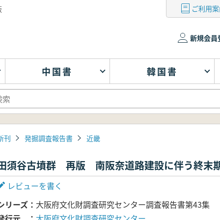
ご利用案
版
新規会員
中国書
韓国書
新刊
発掘調査報告書
近畿
田須谷古墳群 再版 南阪奈道路建設に伴う終末
レビューを書く
シリーズ
大阪府文化財調査研究センター調査報告書第43集
発行元
大阪府文化財調査研究センター