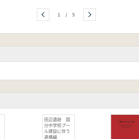
1
/
5
田辺遺跡 国
分中学校プー
ル建設に伴う
遺構編