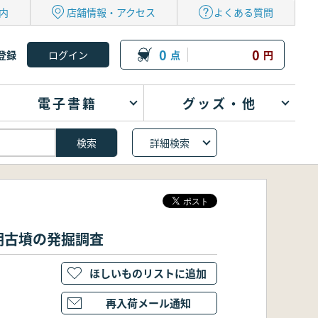
内
店舗情報・アクセス
よくある質問
0
0
登録
点
円
電子書籍
グッズ・他
詳細検索
期古墳の発掘調査
ほしいものリストに追加
再入荷メール通知