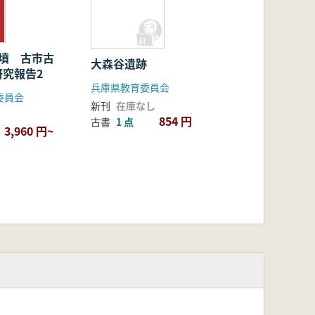
号墳 古市古
大森谷遺跡
研究報告2
兵庫県教育委員会
委員会
新刊
在庫なし
854 円
古書
1 点
3,960 円~