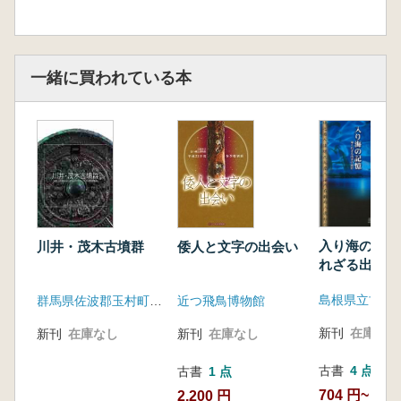
を明らかにし、そのルートにのって、人・モ
ノ・情報が活発に往来していたことを指摘し、
古代出雲が外に向かって開かれた地域であった
ことを明らかにする。(展覧会案内文より引用)
一緒に買われている本
<目次>
第1部 出雲的世界のバリエーション
第2部 出雲への道・出雲からの道
入り海の記憶
川井・茂木古墳群
倭人と文字の出会い
れざる出雲の
群馬県佐波郡玉村町教育委員会
近つ飛鳥博物館
新刊
在庫なし
新刊
在庫なし
新刊
在庫なし
古書
4 点
古書
1 点
704 円~
2,200 円