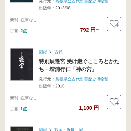
発行元：
島根県立古代出雲歴史博物館
出版年：
2013/08
新刊
在庫なし
＋
792 円~
古書
2点
図録
古代
特別展遷宮 受け継ぐこころとかた
ち・増浦行仁「神の宮」
発行元：
島根県立古代出雲歴史博物館
出版年：
2016
新刊
在庫なし
＋
1,100 円
古書
1点
図録
戦国・近世・城