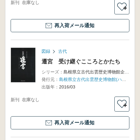
新刊
在庫なし
＋
再入荷メール通知
図録
古代
遷宮 受け継ぐこころとかたち
シリーズ：
島根県立古代出雲歴史博物館企画展
発行元：
島根県立古代出雲歴史博物館(ハーベスト出版)
出版年：
2016/03
新刊
在庫なし
＋
再入荷メール通知