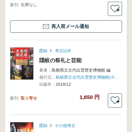
新刊
在庫なし
＋
再入荷メール通知
図録
考古以外
隠岐の祭礼と芸能
著者：
島根県立古代出雲歴史博物館 編
発行元：
島根県立古代出雲歴史博物館(今井出版)
出版年：
2018/12
1,650 円
新刊
取り寄せ
＋
図録
その他考古