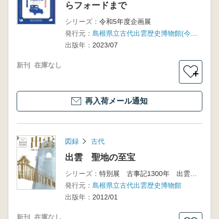
らフォードまで
シリーズ：
令和5年度企画展
発行元：
島根県立古代出雲歴史博物館(今井出版)
出版年：
2023/07
新刊
在庫なし
＋
再入荷メール通知
図録
古代
出雲 聖地の至宝
シリーズ：
特別展 古事記1300年 出雲大社遷宮
発行元：
島根県立古代出雲歴史博物館
出版年：
2012/01
新刊
在庫なし