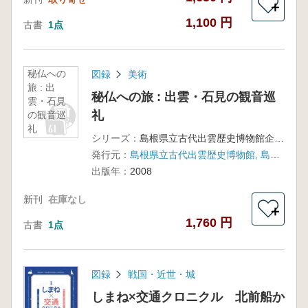
＋
1,100 円
古書
1点
秘仏への
図録
美術
旅 : 出
秘仏への旅 : 出雲・石見の観音巡
雲・石見
礼
の観音巡
礼
シリーズ：
島根県立古代出雲歴史博物館企画展
発行元：
島根県立古代出雲歴史博物館, 島根県古代文化センター
出版年：
2008
新刊
在庫なし
＋
1,760 円
古書
1点
図録
戦国・近世・城
しまね×交通クロニクル 北前船か