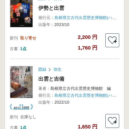
伊勢と出雲
発行元：
島根県立古代出雲歴史博物館(ハーベスト出版)
出版年：
2023/10
2,200 円
新刊
取り寄せ
＋
1,760 円
古書
1点
図録
弥生
出雲と吉備
著者：
島根県立古代出雲歴史博物館 編
発行元：
島根県立古代出雲歴史博物館(ハーベスト出版)
出版年：
2022/10
新刊
在庫なし
＋
1,650 円
古書
1点