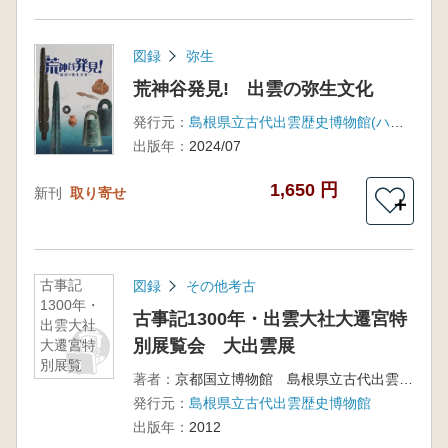
図録
弥生
荒神谷発見! 出雲の弥生文化
発行元：
島根県立古代出雲歴史博物館(ハーベスト出版)
出版年：
2024/07
1,650 円
新刊
取り寄せ
＋
古事記
図録
その他考古
1300年・
古事記1300年・出雲大社大遷宮特
出雲大社
別展覧会 大出雲展
大遷宮特
別展覧
著者：
京都国立博物館 島根県立古代出雲歴史博物館 編
会 大出
発行元：
島根県立古代出雲歴史博物館
雲展
出版年：
2012