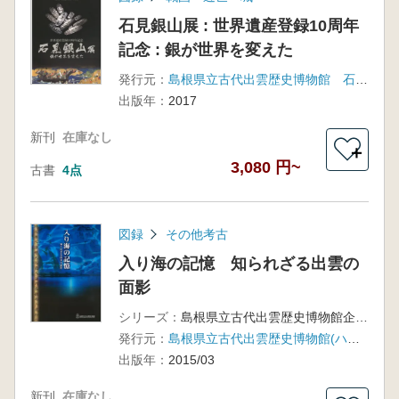
石見銀山展 : 世界遺産登録10周年
記念 : 銀が世界を変えた
発行元：
島根県立古代出雲歴史博物館 石見銀山資料館
出版年：
2017
新刊
在庫なし
＋
3,080 円~
古書
4点
図録
その他考古
入り海の記憶 知られざる出雲の
面影
シリーズ：
島根県立古代出雲歴史博物館企画展
発行元：
島根県立古代出雲歴史博物館(ハーベスト出版)
出版年：
2015/03
新刊
在庫なし