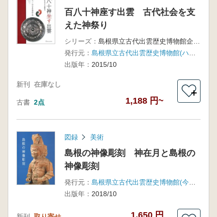
百八十神座す出雲 古代社会を支
えた神祭り
シリーズ：
島根県立古代出雲歴史博物館企画展
発行元：
島根県立古代出雲歴史博物館(ハーベスト出版)
出版年：
2015/10
新刊
在庫なし
＋
1,188 円~
古書
2点
図録
美術
島根の神像彫刻 神在月と島根の
神像彫刻
発行元：
島根県立古代出雲歴史博物館(今井出版)
出版年：
2018/10
1,650 円
新刊
取り寄せ