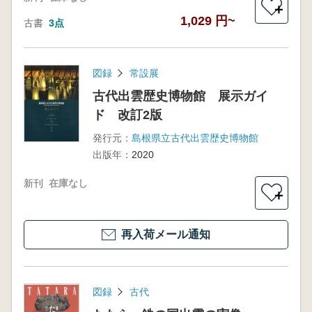
＋
1,029 円~
古書
3点
図録
常設展
古代出雲歴史博物館 展示ガイ
ド 改訂2版
発行元：
島根県立古代出雲歴史博物館
出版年：
2020
新刊
在庫なし
＋
再入荷メール通知
図録
古代