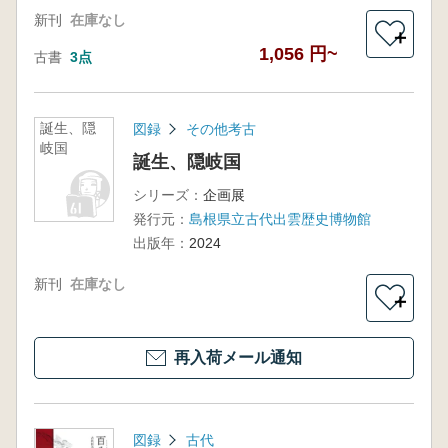
新刊
在庫なし
＋
1,056 円~
古書
3点
誕生、隠
図録
その他考古
岐国
誕生、隠岐国
シリーズ：
企画展
発行元：
島根県立古代出雲歴史博物館
出版年：
2024
新刊
在庫なし
＋
再入荷メール通知
図録
古代