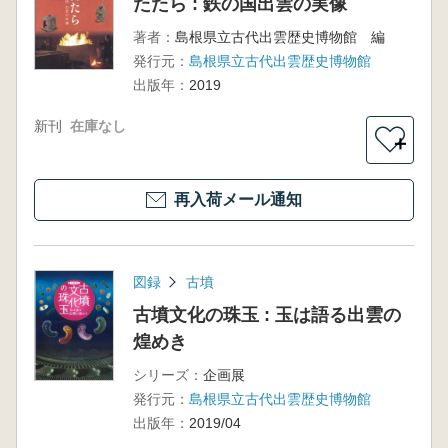
たたら : 鉄の国出雲の実像
著者：
島根県立古代出雲歴史博物館 編
発行元：
島根県立古代出雲歴史博物館
出版年：
2019
新刊
在庫なし
＋
再入荷メール通知
図録
古墳
古墳文化の珠玉 : 玉は語る出雲の
煌めき
シリーズ：
企画展
発行元：
島根県立古代出雲歴史博物館
出版年：
2019/04