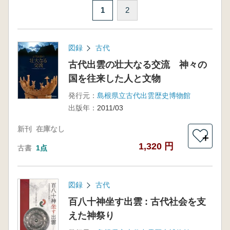
1
2
図録
古代
古代出雲の壮大なる交流 神々の
国を往来した人と文物
発行元：
島根県立古代出雲歴史博物館
出版年：
2011/03
新刊
在庫なし
＋
1,320 円
古書
1点
図録
古代
百八十神坐す出雲 : 古代社会を支
えた神祭り