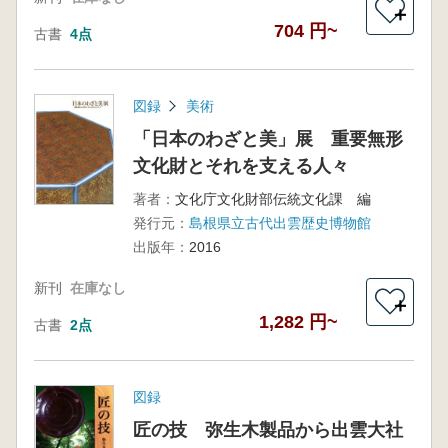
＋
704 円~
古書
4点
図録
美術
「日本のわざと美」展 重要無形
文化財とそれを支える人々
著者：
文化庁文化財部伝統文化課 編
発行元：
島根県立古代出雲歴史博物館
出版年：
2016
新刊
在庫なし
＋
1,282 円~
古書
2点
図録
匠の技 弥生木製品から出雲大社