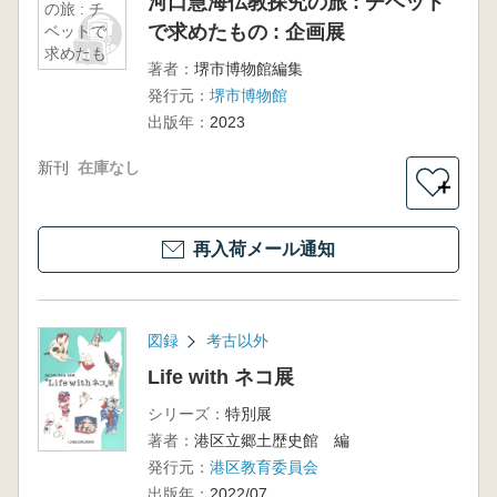
河口慧海仏教探究の旅 : チベット
の旅 : チ
で求めたもの : 企画展
ベットで
求めたも
著者：
堺市博物館編集
の : 企画
発行元：
堺市博物館
展
出版年：
2023
新刊
在庫なし
＋
再入荷メール通知
図録
考古以外
Life with ネコ展
シリーズ：
特別展
著者：
港区立郷土歴史館 編
発行元：
港区教育委員会
出版年：
2022/07