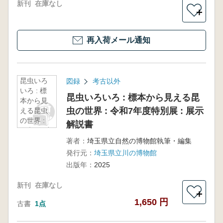
新刊
在庫なし
＋
再入荷メール通知
昆虫いろ
図録
考古以外
いろ : 標
昆虫いろいろ : 標本から見える昆
本から見
虫の世界 : 令和7年度特別展 : 展示
える昆虫
の世界 :
解説書
令和7年度
特別展 :
著者：
埼玉県立自然の博物館執筆・編集
展示解説
発行元：
埼玉県立川の博物館
書
出版年：
2025
新刊
在庫なし
＋
1,650 円
古書
1点