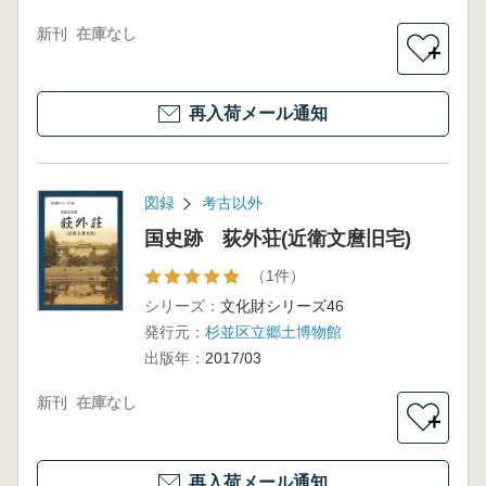
新刊
在庫なし
＋
再入荷メール通知
図録
考古以外
国史跡 荻外荘(近衛文麿旧宅)
（1件）
シリーズ：
文化財シリーズ46
発行元：
杉並区立郷土博物館
出版年：
2017/03
新刊
在庫なし
＋
再入荷メール通知