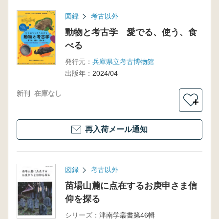
図録
考古以外
動物と考古学 愛でる、使う、食
べる
発行元：
兵庫県立考古博物館
出版年：
2024/04
新刊
在庫なし
＋
再入荷メール通知
図録
考古以外
苗場山麓に点在するお庚申さま信
仰を探る
シリーズ：
津南学叢書第46輯