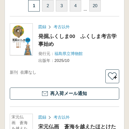
1
2
3
4
20
...
図録
考古以外
発掘ふくしま00 ふくしま考古学
事始め
発行元：
福島県立博物館
出版年：
2025/10
新刊
在庫なし
＋
再入荷メール通知
宋元仏
図録
考古以外
画 蒼海
宋元仏画 蒼海を越えたほとけた
を越えた