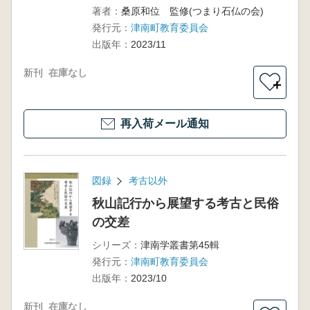
著者：
桑原和位 監修(つまり石仏の会)
発行元：
津南町教育委員会
出版年：
2023/11
新刊
在庫なし
＋
再入荷メール通知
図録
考古以外
秋山記行から展望する考古と民俗
の交差
シリーズ：
津南学叢書第45輯
発行元：
津南町教育委員会
出版年：
2023/10
新刊
在庫なし