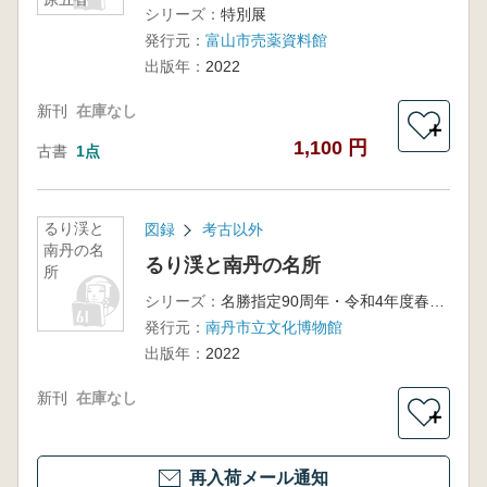
シリーズ：
特別展
発行元：
富山市売薬資料館
出版年：
2022
新刊
在庫なし
＋
1,100 円
古書
1点
るり渓と
図録
考古以外
南丹の名
るり渓と南丹の名所
所
シリーズ：
名勝指定90周年・令和4年度春季企画展
発行元：
南丹市立文化博物館
出版年：
2022
新刊
在庫なし
＋
再入荷メール通知