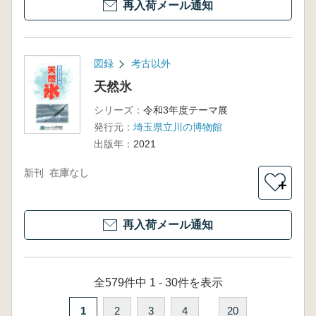
再入荷メール通知
図録
考古以外
天然氷
シリーズ：
令和3年度テーマ展
発行元：
埼玉県立川の博物館
出版年：
2021
新刊
在庫なし
＋
再入荷メール通知
全579件中 1 - 30件を表示
1
2
3
4
20