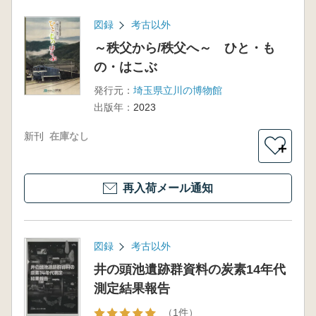
図録
考古以外
～秩父から/秩父へ～ ひと・も
の・はこぶ
発行元：
埼玉県立川の博物館
出版年：
2023
新刊
在庫なし
＋
再入荷メール通知
図録
考古以外
井の頭池遺跡群資料の炭素14年代
測定結果報告
（1件）