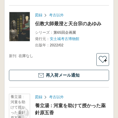
図録
考古以外
伝教大師最澄と天台宗のあゆみ
シリーズ：
第65回企画展
発行元：
安土城考古博物館
出版年：
2022/02
新刊
在庫なし
＋
再入荷メール通知
養立湯 :
図録
考古以外
河童を助
養立湯 : 河童を助けて授かった薬
けて授か
針原五香
った薬針
原五香