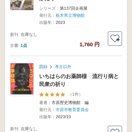
シリーズ：
第137回企画展
発行元：
栃木県立博物館
出版年：
2023
新刊
在庫なし
＋
1,760 円
古書
1点
図録
考古以外
いちはらのお薬師様 流行り病と
民衆の祈り
（1件）
著者：
市原歴史博物館 編
発行元：
市原市教育委員会
出版年：
2023/10
新刊
在庫なし