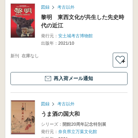
図録
考古以外
黎明 東西文化が共生した先史時
代の近江
発行元：
安土城考古博物館
出版年：
2021/10
新刊
在庫なし
＋
再入荷メール通知
図録
考古以外
うま酒の国大和
シリーズ：
開館20周年記念特別展
発行元：
奈良県立万葉文化館