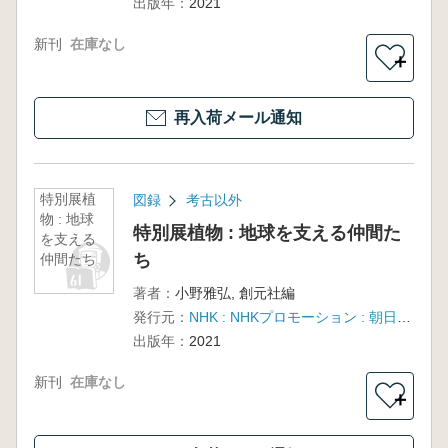
出版年：
2021
新刊
在庫なし
＋
再入荷メール通知
特別展植
図録
考古以外
物 : 地球
特別展植物 : 地球を支える仲間た
を支える
ち
仲間たち
著者：
小野雅弘, 創元社編
発行元：
NHK : NHKプロモーション : 朝日新聞社
出版年：
2021
新刊
在庫なし
＋