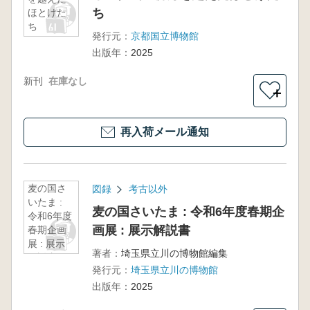
ち
ほとけた
ち
発行元：
京都国立博物館
出版年：
2025
新刊
在庫なし
＋
再入荷メール通知
麦の国さ
図録
考古以外
いたま :
麦の国さいたま : 令和6年度春期企
令和6年度
画展 : 展示解説書
春期企画
展 : 展示
著者：
埼玉県立川の博物館編集
解説書
発行元：
埼玉県立川の博物館
出版年：
2025