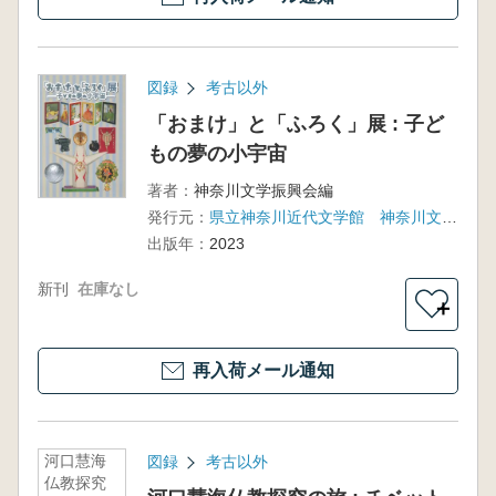
図録
考古以外
「おまけ」と「ふろく」展 : 子ど
もの夢の小宇宙
著者：
神奈川文学振興会編
発行元：
県立神奈川近代文学館 神奈川文学振興会
出版年：
2023
新刊
在庫なし
＋
再入荷メール通知
河口慧海
図録
考古以外
仏教探究