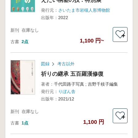
えたい桐塑の技 : 特別展
発行元：
さいたま市岩槻人形博物館
出版年：
2022
新刊
在庫なし
＋
1,100 円~
古書
2点
図録
考古以外
祈りの継承 五百羅漢修復
著者：
千代田路子写真 ; 吉野千枝子編集
発行元：
りぼん舎
出版年：
2021/12
新刊
在庫なし
＋
1,100 円
古書
1点