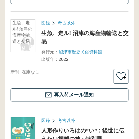
生魚、走
図録
考古以外
ル! 沼津の
生魚、走ル! 沼津の海産物輸送と交
海産物輸
易
送と交易
発行元：
沼津市歴史民俗資料館
出版年：
2022
新刊
在庫なし
＋
再入荷メール通知
図録
考古以外
人形作りいろはの”い” : 後世に伝