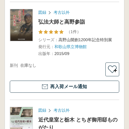
図録
考古以外
弘法大師と高野参詣
（1件）
シリーズ：
高野山開創1200年記念特別展
発行元：
和歌山県立博物館
出版年：
2015/09
新刊
在庫なし
＋
再入荷メール通知
図録
考古以外
近代皇室と栃木 とちぎ御用邸もの
がたり