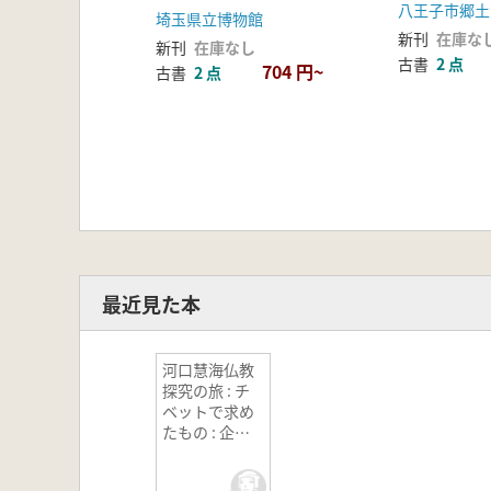
八王子市郷土
埼玉県立博物館
新刊
在庫な
新刊
在庫なし
古書
2 点
704 円~
古書
2 点
最近見た本
河口慧海仏教
探究の旅 : チ
ベットで求め
たもの : 企画
展