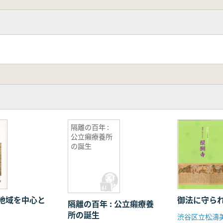
隔離の百年 :
公立癩療養所
の誕生
地域を中心と
御法に守ら
隔離の百年 : 公立癩療養
所の誕生
渋谷区立松濤