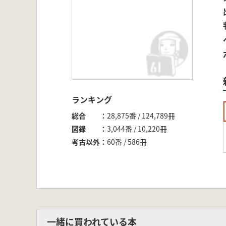
ランキング
総合
28,875番 / 124,789冊
図録
3,044番 / 10,220冊
考古以外
60番 / 586冊
一緒に買われている本