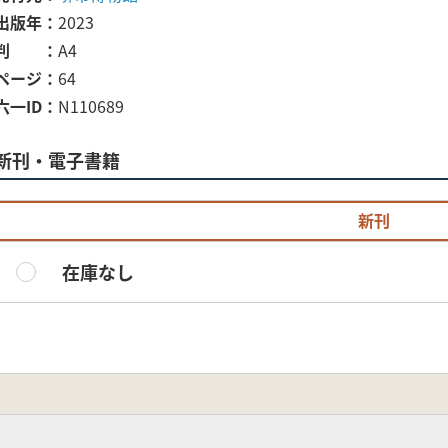
出版年
2023
判
A4
ページ
64
六一ID
N110689
新刊・電子書籍
新刊
在庫なし