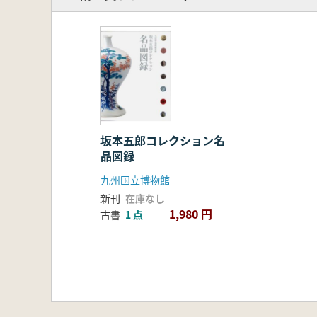
坂本五郎コレクション名
品図録
九州国立博物館
新刊
在庫なし
1,980 円
古書
1 点