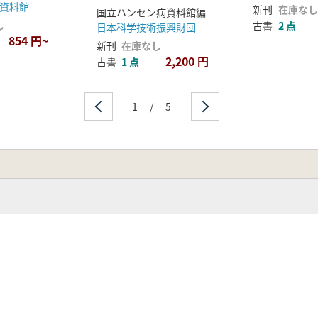
資料館
新刊
在庫なし
国立ハンセン病資料館編
し
古書
2 点
日本科学技術振興財団
854 円~
新刊
在庫なし
2,200 円
古書
1 点
1
/
5