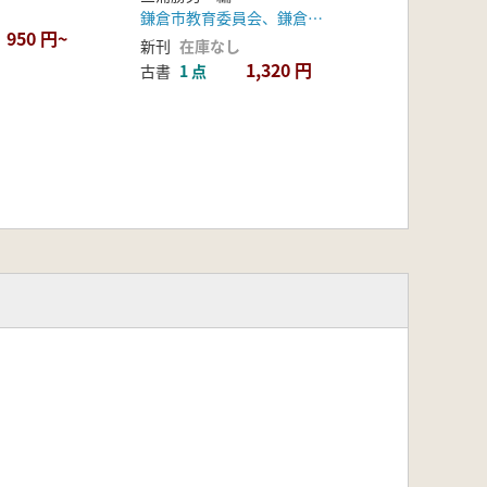
鎌倉市教育委員会、鎌倉国宝館
950 円~
新刊
在庫なし
1,320 円
古書
1 点