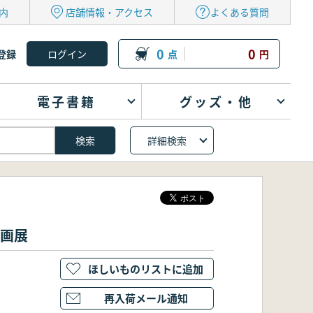
内
店舗情報・アクセス
よくある質問
0
0
登録
点
円
電子書籍
グッズ・他
詳細検索
企画展
ほしいものリストに追加
再入荷メール通知