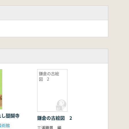
鎌倉の古絵
図 2
れし醍醐寺
鎌倉の古絵図 2
美術館
三浦勝男 編