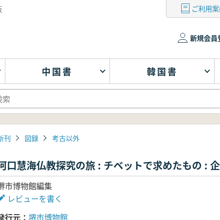
ご利用案
版
新規会員
中国書
韓国書
新刊
図録
考古以外
河口慧海仏教探究の旅 : チベットで求めたもの : 
堺市博物館編集
レビューを書く
発行元
堺市博物館