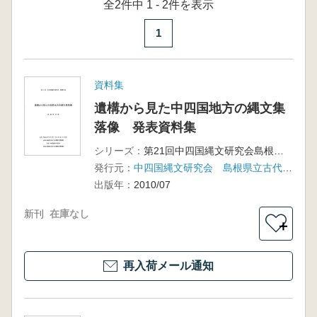
全2件中 1 - 2件を表示
1
資料集
遺構から見た中四国地方の縄文集
落像 発表資料集
シリーズ：
第21回中四国縄文研究会島根大会
発行元：
中四国縄文研究会 島根県立古代出雲歴史博物館
出版年：
2010/07
新刊
在庫なし
＋
再入荷メール通知