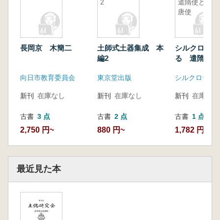
2
遣隋使と遣
唐使
長岡京 木簡二
土師式土器集成 本
シルクロード
編2
る 遣隋使と
向日市教育委員会
東京堂出版
新刊
在庫なし
新刊
在庫なし
新刊
在庫なし
古書
3 点
古書
2 点
古書
1 点
2,750 円~
880 円~
1,782 円
最近見た本