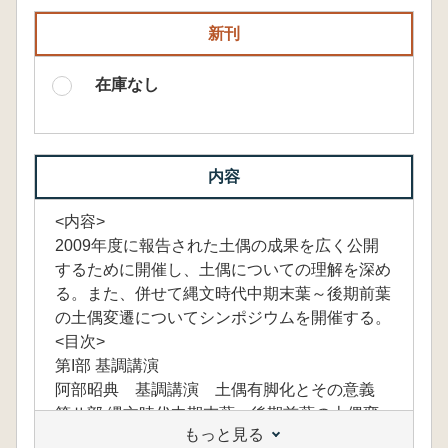
新刊
在庫なし
内容
<内容>
2009年度に報告された土偶の成果を広く公開
するために開催し、土偶についての理解を深め
る。また、併せて縄文時代中期末葉～後期前葉
の土偶変遷についてシンポジウムを開催する。
<目次>
第I部 基調講演
阿部昭典 基調講演 土偶有脚化とその意義
第Ⅱ部 縄文時代中期末葉～後期前葉の上偶変
もっと見る
遷