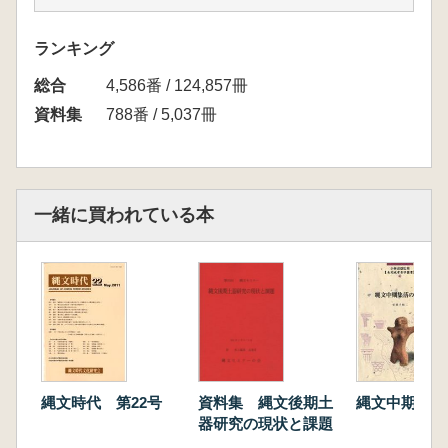
金子 昭彦 土器形式概要
成田 滋彦 北海道・東北北部地域
ランキング
八木 勝枝 東北中部地域
総合
上野 修― 東北南部・関東北部地域
4,586番 / 124,857冊
第3部 討論
資料集
788番 / 5,037冊
第4部 上偶報告
都道府県からの土偶報告
北海道報告 阿部 明義
青森県報告 小笠原雅行
一緒に買われている本
秋田県報告 嶋影 荘憲
岩手県報告 八木 勝枝
山形県報告 小林 圭―
宮城県報告 相原 淳―
福島県報告 工藤やよい
新潟県報告 石川智紀
縄文時代 第22号
縄文中期集落
資料集 縄文後期土
器研究の現状と課題