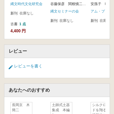
縄文時代文化研究会
安孫子 昭二
谷藤保彦 関根愼二 編
アム・プロモ
縄文セミナーの会
新刊
在庫なし
新刊
在庫なし
新刊
在庫なし
古書
1 点
4,400 円
レビュー
レビューを書く
あなたへのおすすめ
長岡京 木
土師式土器
シルクロー
簡二
集成 本編
ドを翔る