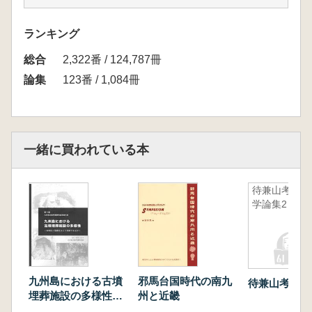
ト、そしてキビ 墳形と特殊器台
佐々木 好直 奈良盆地における古墳時代集落
ランキング
の消長
総合
坂 靖 ヤマト王権と奈良盆地の在地集団―古
2,322番 / 124,787冊
墳時代前半期の集落と古墳―
論集
123番 / 1,084冊
櫃本誠一 前方後円墳の墳丘基底部について
茂木雅博 墓墳論
藤田和尊 鑓とその表象品
伊藤雅文 古墳時代石製品製作における回転機
一緒に買われている本
材について
中井一夫 大和天神山古墳出± 1号鏡(方格規矩
待兼山考古
鏡)の観察
学論集2
鐘方正樹 石製合子の検討
塚口義信 古市・百舌鳥古墳群と王統の確執
田中晋作 古墳時代における武器組成の変化に
ついて4 畿内における古墳時代前期後半の様
相2
九州島における古墳
邪馬台国時代の南九
待兼山考古学
神庭滋 葛城の一様相一屋敷山古墳の被葬者像
埋葬施設の多様性
州と近畿
地域性と階層性はど
をめぐって