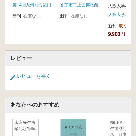
第14回九州前方後円墳研究会実行委員会
香芝市二上山博物館友の会「ふたかみ史遊会」
う理解できるか
入江文敏 十善ノ森古墳の研究(1)
入倉徳裕 佐紀古墳群と平城京条坊地割は関連
大阪大学考古
新刊
在庫なし
新刊
在庫なし
するか 北條芳隆氏著「第二の「大和」原風
新刊
取り寄せ
景」批判
9,900円
東 潮 蛇行状鉄器再考
宇野 槙彼 彩色絵画系装飾古墳の出現と展開
について 船・鳥・馬を中心に
勝部 昭 隠岐島の遺跡一遺跡調査から見た古
レビュー
代隠岐の様相―
尼子 奈美枝 金銅装馬具の供給に関する一視
レビューを書く
点
鈴木勉・松林 正徳 藤ノ木古墳出土金銅製龍
文飾金具の製作背景
右島 和夫 観音山古墳とその周辺 上野地域
あなたへのおすすめ
における6世紀後半の前方後円墳の集造背景
王維坤 高松塚古墳出土の「切石」と海獣葡萄
末永先生古
横田健一先
鏡を論ずる
希記念特輯
生還暦記
植松勇介 再考 法陸寺献納宝物「伯牙弾琴
念 日本史