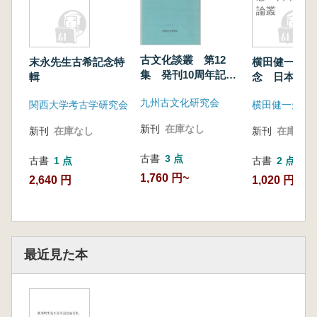
鏡」
論叢
菅谷文則 大峯山寺本生地下出上の黄金仏
竹田政敬 大和三山の成立についての素描
廣岡孝信 軒平瓦紋様の創作と画師F― 古代日
古文化談叢 第12
末永先生古希記念特
横田健一先生
本と中国・朝鮮半島との対比―
集 発刊10周年記念
輯
念 日本史論
福井卓造 播磨国風土記「騨」字考
論集
九州古文化研究会
関西大学考古学研究会
平松良雄 瑞籍周鳳と古伯真稽―足利義教像を
めぐって一
新刊
在庫なし
新刊
在庫なし
新刊
在庫なし
浅井允品 「古今長壽の翁の話」について 幕
末大坂の医家。杉本一斎をめぐるF:]題―
古書
3 点
古書
1 点
古書
2 点
奥田尚 狛犬・基礎の石材と石工
1,760 円~
2,640 円
1,020 円~
北垣聰一郎 アーチ石橋、通潤橋の鞘石垣につ
いて
別所秀高 河内の村相撲に関するノートー墓
碑・板呑付・聞き取り調査よリー
最近見た本
井上主税 朝鮮半島三国時代倭系遺物を副葬す
る古墳の被非者像について一伽耳卜諸国の例
山田隆文 鉄製の問扉‡由招金具について
張宏彦 中国における最古の上器の発現と起源