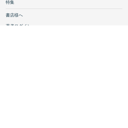
特集
馬温泉と薬師如来とのかかわりに中で
徳田 誠志 考古資料における複製品製作の歴
書店様へ
史とその意義
著者ログイン
山中理 美術の見方
福田さよ子 木材に残された「節」 節から木
会社案内
質遺物を観察する
北井 利幸・奥山 誠義 辰馬考古資料館所蔵銅
お問い合わせ
鐸のX線透過写真す予【影による調査
リンク
第二部
石野 博信 回想―布団をかついで質屋、そし
採用情報
てトバッチリを受けてくれた
プライバシーポリシー
王 維坤 勝部明生先生の喜寿を祝って
岡田 博 金箔瓦の思い出
特定商取引に関する表示
亀田 修―・亀田菜穂子 勝部先生の思い出
田中 晋作 勝部明生先生と盾塚。鞍塚・珠金
塚古墳
田 旭東 勝部明生先生の喜寿をお祝いして
土生田 純之 勝部先生のこと