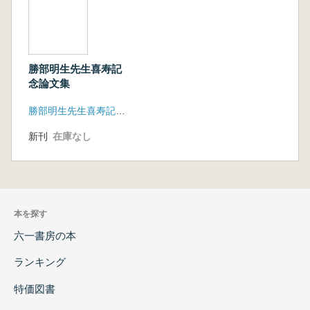
について
銭耀鵬 新石器時代の広城性と狭域性の特徴
新石器時代開始の標識を兼ねて
田旭束 里耶秦簡「祠先農」よりみた秦の祭祀
勝部明生先生喜寿記
活動
念論文集
江勃 中国古代城跡の水門と「水関」について
蘇哲 鮮卑拓跛部月R制考
勝部明生先生喜寿記念論文集刊行会
町田章 前燕高橋鞍の検討
新刊
在庫なし
弓場紀知 明代前期の青イE磁器のイスラーム
世界への輸出と、イスラーム世界におけるその
模倣
西藤清秀 パルミラのヘレニズム期の墓
泉武 1中縄民俗の生死観の一端に触れる
本を探す
「もの言う牛」の世界観
六一書房の本
池田淳 山田美濃大夫の後継者たち
i市西勉 民俗文化財の通時的考祭 吉野山と
ランキング
竜門郷の場合、吉野町地域の宮座の通時的考察
特価図書
河内囲平 作刀道具(一部)
田中久夫 凶病魂と蘇生と社会復帰のこと 有