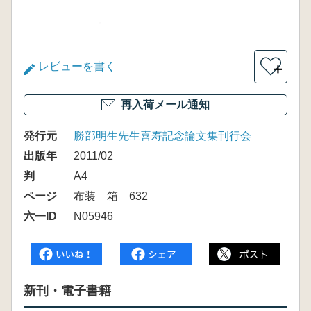
レビューを書く
＋
再入荷メール通知
発行元
勝部明生先生喜寿記念論文集刊行会
出版年
2011/02
判
A4
ページ
布装 箱 632
六一ID
N05946
新刊・電子書籍