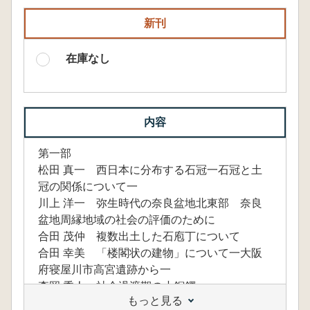
新刊
在庫なし
内容
第一部
松田 真一 西日本に分布する石冠一石冠と土
冠の関係について一
川上 洋一 弥生時代の奈良盆地北東部 奈良
盆地周縁地域の社会の評価のために
合田 茂仲 複数出土した石庖丁について
合田 幸美 「楼閣状の建物」について一大阪
府寝屋川市高宮遺跡から一
森岡 秀人 社会過渡期の小銅鐸
もっと見る
石野 博信 3・4世紀のイズモ・ハリマ・ヤマ