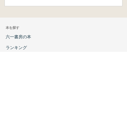
本を探す
六一書房の本
ランキング
特価図書
特集
書店様へ
著者ログイン
会社案内
お問い合わせ
リンク