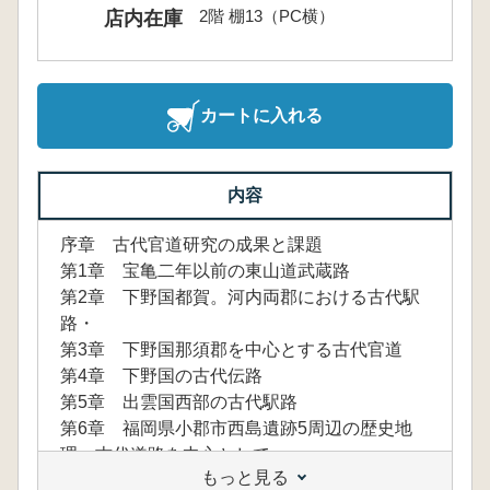
2階 棚13（PC横）
店内在庫
カートに入れる
内容
序章 古代官道研究の成果と課題
第1章 宝亀二年以前の東山道武蔵路
第2章 下野国都賀。河内両郡における古代駅
路・
第3章 下野国那須郡を中心とする古代官道
第4章 下野国の古代伝路
第5章 出雲国西部の古代駅路
第6章 福岡県小郡市西島遺跡5周辺の歴史地
理 古代道路を中心として
もっと見る
第7章 豊前国京都・仲津両郡における古代官