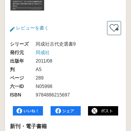
レビューを書く
＋
シリーズ
同成社古代史選書9
発行元
同成社
出版年
2011/08
判
A5
ページ
289
六一ID
N05998
ISBN
9784886215697
新刊・電子書籍