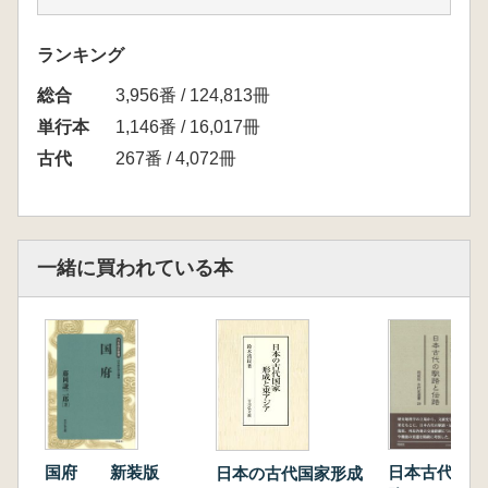
道
終章 武蔵国中・北部における古代官道と鎌倉
ランキング
街道
総合
3,956番 / 124,813冊
単行本
1,146番 / 16,017冊
古代
267番 / 4,072冊
一緒に買われている本
国府 新装版
日本古代の駅
日本の古代国家形成