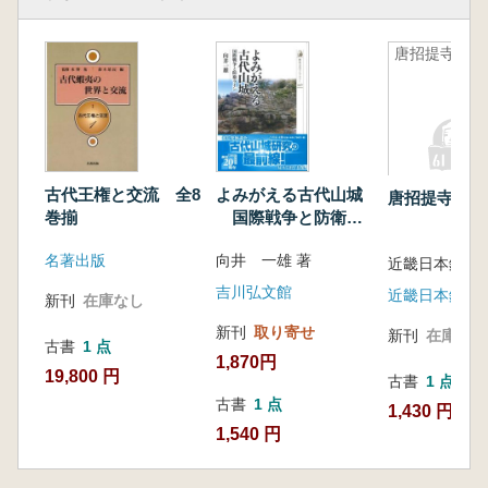
唐招提寺
古代王権と交流 全8
よみがえる古代山城
唐招提寺
巻揃
国際戦争と防衛ラ
イン
名著出版
向井 一雄 著
吉川弘文館
近畿日本鉄道
新刊
在庫なし
新刊
取り寄せ
新刊
在庫なし
古書
1 点
1,870円
19,800 円
古書
1 点
古書
1 点
1,430 円
1,540 円