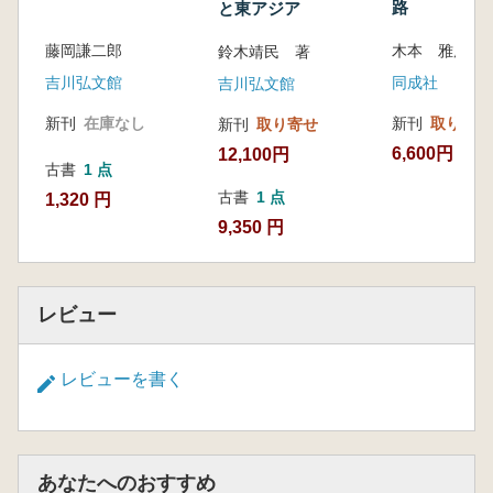
路
と東アジア
藤岡謙二郎
木本 雅康 著
鈴木靖民 著
吉川弘文館
同成社
吉川弘文館
新刊
在庫なし
新刊
取り寄せ
新刊
取り寄せ
6,600円
12,100円
古書
1 点
古書
1 点
1,320 円
9,350 円
レビュー
レビューを書く
あなたへのおすすめ