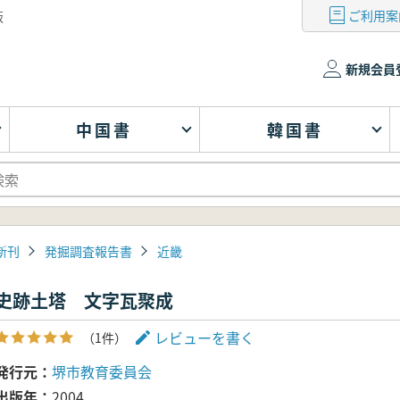
ご利用案
版
新規会員
中国書
韓国書
新刊
発掘調査報告書
近畿
史跡土塔 文字瓦聚成
レビューを書く
（1件）
発行元
堺市教育委員会
出版年
2004