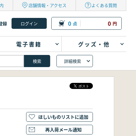
内
店舗情報・アクセス
よくある質問
0
0
登録
点
円
電子書籍
グッズ・他
詳細検索
ほしいものリストに追加
再入荷メール通知