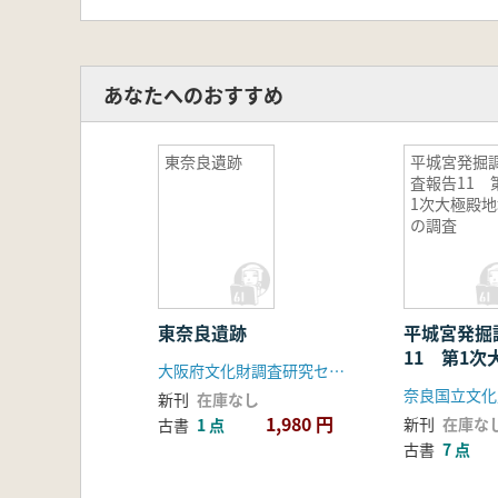
あなたへのおすすめ
東奈良遺跡
平城宮発掘
査報告11 
1次大極殿地
の調査
東奈良遺跡
平城宮発掘
11 第1
大阪府文化財調査研究センター
調査
奈良国立文化
新刊
在庫なし
1,980 円
新刊
在庫な
古書
1 点
古書
7 点