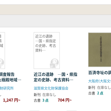
調
近江の遺跡
第
―国・県指定
域
の史跡、考古
資料
―
百済寺址の
調査報告
近江の遺跡 ―国・県指
次大極殿地域の
定の史跡、考古資料
―
新刊
在庫なし
財研究所
滋賀県文化財保護協会
古書
2 点
し
新刊
在庫なし
1,247 円~
704 円~
古書
3 点