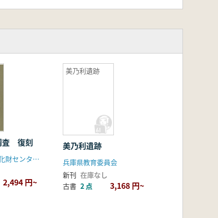
美乃利遺跡
調査 復刻
美乃利遺跡
大阪府(大阪文化財センター)
兵庫県教育委員会
新刊
在庫なし
2,494 円~
3,168 円~
古書
2 点