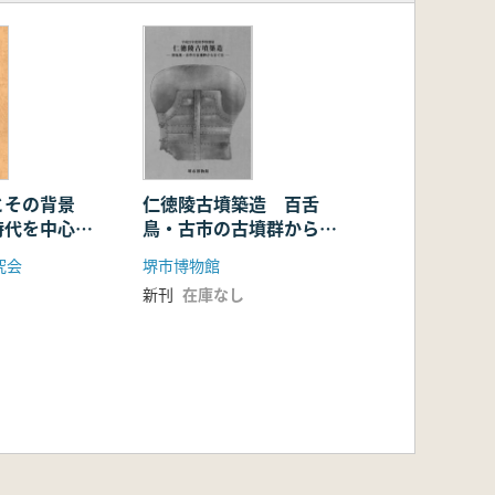
仁徳陵古墳築造 百舌
とその背景
鳥・古市の古墳群からさ
時代を中心
ぐる
旨集
堺市博物館
究会
新刊
在庫なし