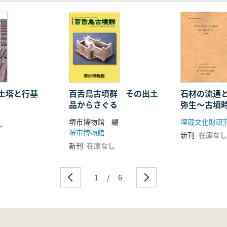
土塔と行基
百舌鳥古墳群 その出土
石材の流通
品からさぐる
弥生〜古墳
に 発表要
堺市博物館 編
埋蔵文化財研
し
堺市博物館
新刊
在庫なし
新刊
在庫なし
1
/
6