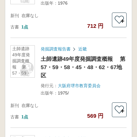
出版年：
1976
新刊
在庫なし
＋
712 円
古書
1点
土師遺跡
発掘調査報告書
近畿
49年度発
土師遺跡49年度発掘調査概報 第
掘調査概
57・59・58・45・48・62・67地
報 第
57・59・
区
58・45・
48・62・
発行元：
大阪府堺市教育委員会
67地区
出版年：
1975/
新刊
在庫なし
＋
569 円
古書
1点