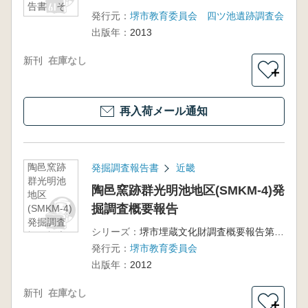
告書 そ
発行元：
堺市教育委員会 四ツ池遺跡調査会
の6
出版年：
2013
新刊
在庫なし
＋
再入荷メール通知
陶邑窯跡
発掘調査報告書
近畿
群光明池
陶邑窯跡群光明池地区(SMKM-4)発
地区
掘調査概要報告
(SMKM-4)
発掘調査
シリーズ：
堺市埋蔵文化財調査概要報告第142冊
概要報告
発行元：
堺市教育委員会
出版年：
2012
新刊
在庫なし
＋