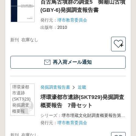
百舌鳥古墳群の調査5 御廟山古墳
(GBY-6)発掘調査報告書
発行元：
堺市教育委員会
出版年：
2010
新刊
在庫なし
＋
再入荷メール通知
堺環濠都
発掘調査報告書
近畿
市遺跡
堺環濠都市遺跡(SKT929)発掘調査
(SKT929)
概要報告 7冊セット
発掘調査
概要報
シリーズ：
堺市埋蔵文化財調査概要報告第 冊
告 7冊セ
発行元：
堺市教育委員会
ット
新刊
在庫なし