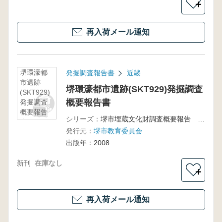
＋
再入荷メール通知
堺環濠都
発掘調査報告書
近畿
市遺跡
堺環濠都市遺跡(SKT929)発掘調査
(SKT929)
概要報告書
発掘調査
概要報告
シリーズ：
堺市埋蔵文化財調査概要報告 第117冊
書
発行元：
堺市教育委員会
出版年：
2008
新刊
在庫なし
＋
再入荷メール通知