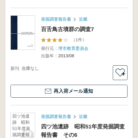
発掘調査報告書
近畿
百舌鳥古墳群の調査7
（1件）
発行元：
堺市教育委員会
出版年：
2013/08
新刊
在庫なし
＋
再入荷メール通知
四ツ池遺
発掘調査報告書
近畿
跡 昭和
四ツ池遺跡 昭和51年度発掘調査
51年度発
報告書 その6
掘調査報