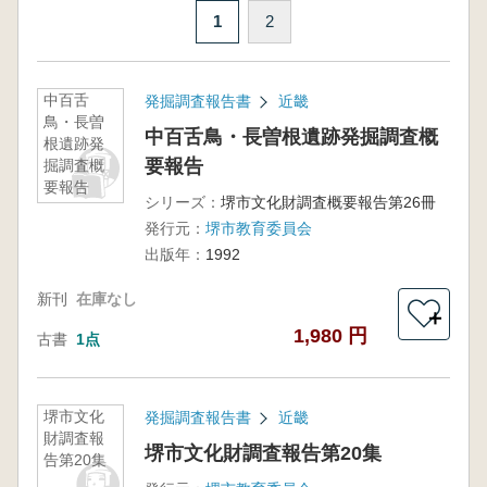
1
2
中百舌
発掘調査報告書
近畿
鳥・長曽
中百舌鳥・長曽根遺跡発掘調査概
根遺跡発
要報告
掘調査概
要報告
シリーズ：
堺市文化財調査概要報告第26冊
発行元：
堺市教育委員会
出版年：
1992
新刊
在庫なし
＋
1,980 円
古書
1点
堺市文化
発掘調査報告書
近畿
財調査報
堺市文化財調査報告第20集
告第20集