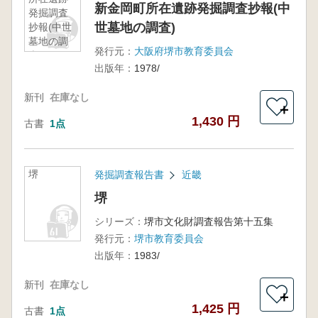
新金岡町所在遺跡発掘調査抄報(中
発掘調査
世墓地の調査)
抄報(中世
墓地の調
発行元：
大阪府堺市教育委員会
査)
出版年：
1978/
新刊
在庫なし
＋
1,430 円
古書
1点
堺
発掘調査報告書
近畿
堺
シリーズ：
堺市文化財調査報告第十五集
発行元：
堺市教育委員会
出版年：
1983/
新刊
在庫なし
＋
1,425 円
古書
1点