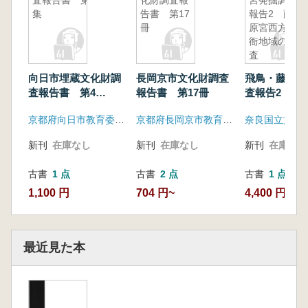
査報告書 第4
化財調査報
宮発掘調査
集
告書 第17
報告2 藤
冊
原宮西方官
衙地域の調
査
向日市埋蔵文化財調
長岡京市文化財調査
飛鳥・藤原宮
査報告書 第4
報告書 第17冊
査報告2 藤
集
官衙地域の調
京都府向日市教育委員会
京都府長岡京市教育委員会
奈良国立文化
新刊
在庫なし
新刊
在庫なし
新刊
在庫なし
古書
1 点
古書
2 点
古書
1 点
1,100 円
704 円~
4,400 円
最近見た本