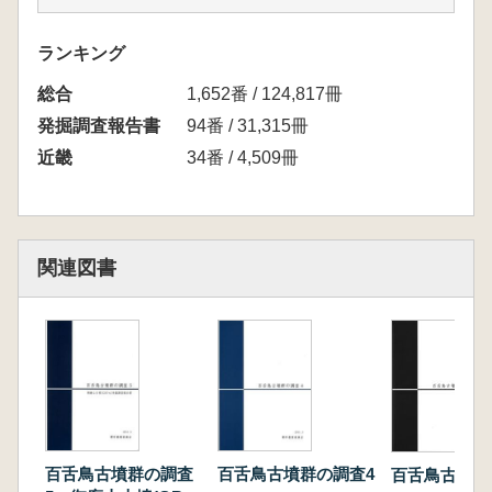
第3章 寺山南山古墳の地中レーダ探査
第1節 調査に至った経緯 第2節 既往の調
ランキング
査結果の概要 第3節 調査方針
総合
第4節 地中レーダ探査の概要 第5節 地中
1,652番 / 124,817冊
レーダ探査の測線配置 第6節 地中レーダ探
発掘調査報告書
94番 / 31,315冊
査の結果
近畿
34番 / 4,509冊
第7節 表面波探査の概要 第8節 表面波探
査の測線配置 第9節 表面波探査の結果
第10節 まとめ 第11節 調査区の設定に関
する検討
関連図書
第4章 寺山南山古墳の調査
第1節 古墳の概要と調査方針 第2節 第4
次調査遺構 第3節 第1次調査遺構
第4節 第4次・第1次調査出土遺物 第5節
第2次調査成果 第6節まとめ
第5章 まとめ
第1節 調査成果のまとめ 第2節 百舌鳥・
古市古墳群における陪塚研究
百舌鳥古墳群の調査
百舌鳥古墳群の調査4
百舌鳥古墳群