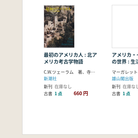
最初のアメリカ人 : 北ア
アメリカ・
メリカ考古学物語
の世界 : 
C.W.ツェーラム 著、寺田和夫 [ほか] 訳
新潮社
雄山閣出版
新刊
在庫なし
新刊
在庫な
660 円
古書
1 点
古書
1 点