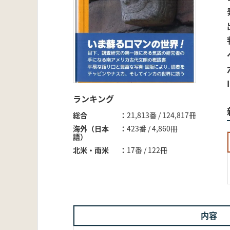
ランキング
総合
21,813番 / 124,817冊
海外（日本
423番 / 4,860冊
語）
北米・南米
17番 / 122冊
内容