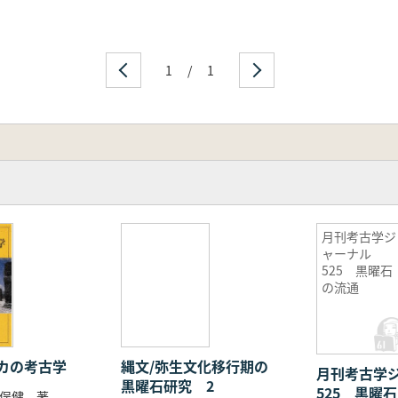
1
/
1
月刊考古学ジ
ャーナル
525 黒曜石
の流通
カの考古学
縄文/弥生文化移行期の
月刊考古学
黒曜石研究 2
525 黒曜
俣健 著