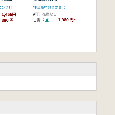
エンス社
神津島村教育委員会
1,466円
新刊
在庫なし
1,980 円~
880 円
古書
2 点