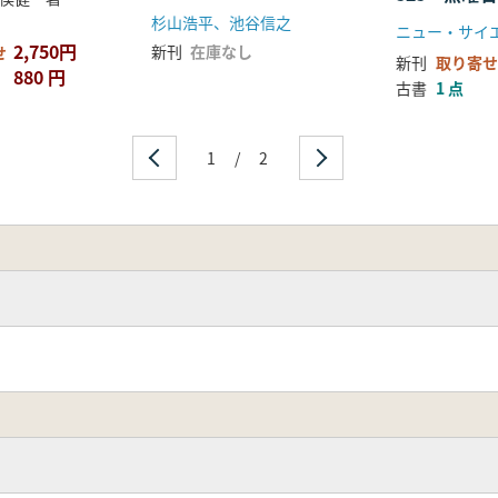
杉山浩平、池谷信之
ニュー・サイ
2,750円
新刊
在庫なし
せ
新刊
取り寄せ
880 円
古書
1 点
1
/
2