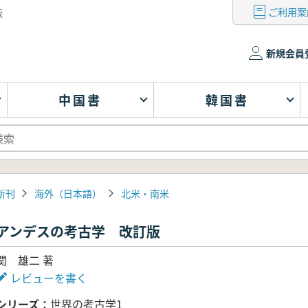
ご利用案
版
新規会員
中国書
韓国書
新刊
海外（日本語）
北米・南米
アンデスの考古学 改訂版
関 雄二 著
レビューを書く
シリーズ
世界の考古学1