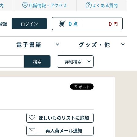
内
店舗情報・アクセス
よくある質問
0
0
登録
点
円
電子書籍
グッズ・他
詳細検索
ほしいものリストに追加
再入荷メール通知