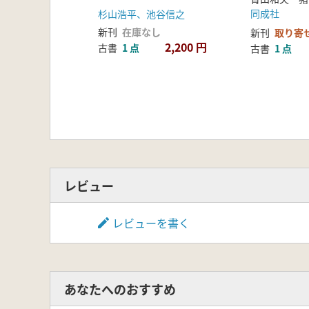
同成社
杉山浩平、池谷信之
新刊
在庫なし
新刊
取り寄
2,200 円
古書
1 点
古書
1 点
レビュー
レビューを書く
あなたへのおすすめ