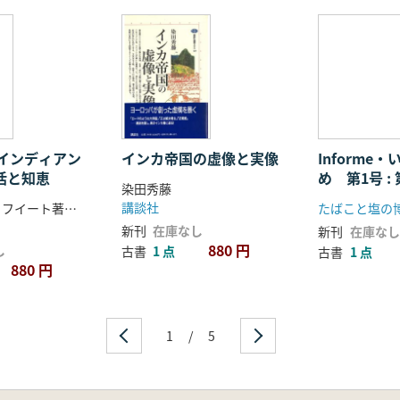
インディアン
インカ帝国の虚像と実像
Informe
生活と知恵
め 第1号 :
染田秀藤
テマラ考古
講談社
マーガレット フイート著、熊崎保訳
たばこと塩の
新刊
在庫なし
新刊
在庫なし
880 円
し
古書
1 点
古書
1 点
880 円
1
/
5