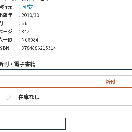
発行元
同成社
出版年
2010/10
判
B6
ページ
342
六一ID
N06084
ISBN
9784886215314
新刊・電子書籍
新刊
在庫なし