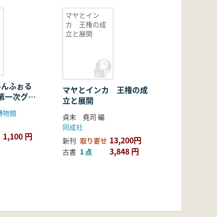
マヤとイン
カ 王権の成
立と展開
・いんふぉる
マヤとインカ 王権の成
 第一次グァ
立と展開
学調査報告
博物館
貞末 堯司 編
同成社
1,100 円
13,200円
新刊
取り寄せ
3,848 円
古書
1 点