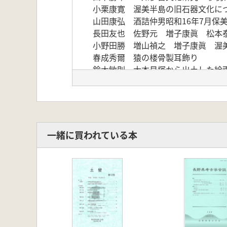
小栗康寛 渥美半島の旧石器文化につ
山田康弘 酒詰仲男昭和16年7月保
長田友也 佐野元 増子康眞 松本
小野田勝 増山禎之 増子康眞 渥美
春成秀爾 猿の楼骨製耳飾り
鈴木敏則 大本貝塚から出土した絵
芳賀陽 欠山遺跡から青山遺跡へ東
森田勝三 山崎遺跡の木製品4)
早野浩二 渥美半島の鉄製祭杷兵藤
立松彰 渥美半島伊川津砂噴の遺跡
吉岡康暢 中世窯の成立展開と加飾
一緒に買われている本
八重樫忠郎 消費地からの渥美編年
中野晴久 渥美窯と大型製品と経塚関
石川明弘 石川智江 豊橋市普門寺
青木修 会津坂下町雷神山経塚出土
赤羽一郎 渥美と常滑陶土にこだわ