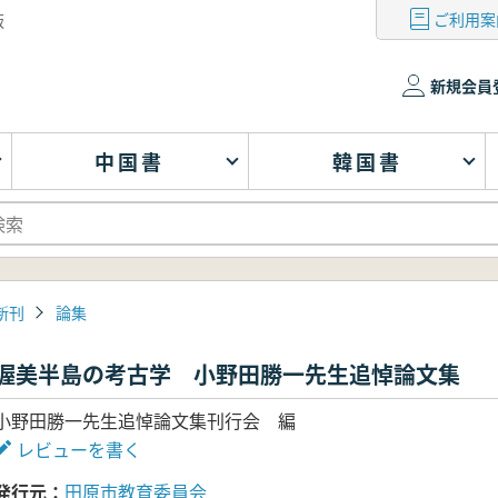
ご利用案
版
新規会員
中国書
韓国書
新刊
論集
渥美半島の考古学 小野田勝一先生追悼論文集
小野田勝一先生追悼論文集刊行会 編
レビューを書く
発行元
田原市教育委員会