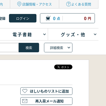
内
店舗情報・アクセス
よくある質問
0
0
登録
点
円
電子書籍
グッズ・他
詳細検索
ほしいものリストに追加
再入荷メール通知