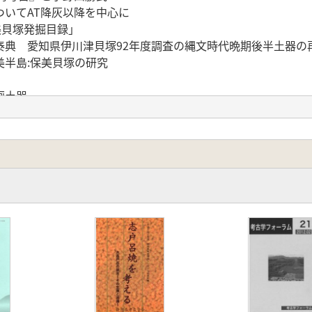
いてAT降灰以降を中心に
美貝塚発掘目録」
泰典 愛知県伊川津貝塚92年度調査の縄文時代晩期後半土器の
半島:保美貝塚の研究
画土器
三河における古式土師器の変遷
原1号墳の鉄鋒と栄巌古墳群の鉄製馬形
貝の浜員塚の遺物
法渥美常滑窯の押印文刻文を中心に
連製品をめぐって~常滑からの視線~
出土の陶硯
の渥美奈灰勅査について
る