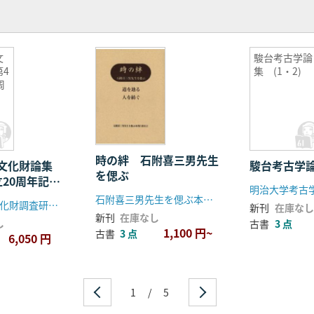
文
駿台考古学論
4
集 (1・2)
周
時の絆 石附喜三男先生
蔵文化財論集
駿台考古学論
を偲ぶ
立20周年記念
石附喜三男先生を偲ぶ本刊行委員会
京都府埋蔵文化財調査研究センター
新刊
在庫なし
新刊
在庫なし
し
古書
3 点
1,100 円~
古書
3 点
6,050 円
1
/
5