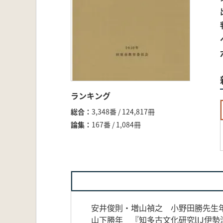
ランキング
総合
3,348番 / 124,817冊
論集
167番 / 1,084冊
安井俊則・増山禎之 小野田勝先生
山下勝年 『知多古文化研究lIJ伊