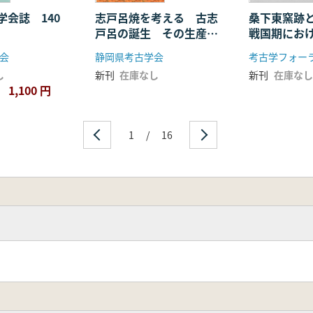
学会誌 140
志戸呂焼を考える 古志
桑下東窯跡
戸呂の誕生 その生産と
戦国期にお
流通
のすがた
会
静岡県考古学会
考古学フォー
し
新刊
在庫なし
新刊
在庫なし
1,100 円
1
/
16