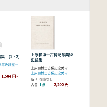
上原和博士古稀記念美術
集 (1・2)
史論集
明治大学考古学専攻講座創設二十五周年記念会
上原和博士古稀記念美術史論集刊行会 編
上原和博士古稀記念美術史論集刊行会
1,584 円~
新刊
在庫なし
2,200 円
古書
1 点