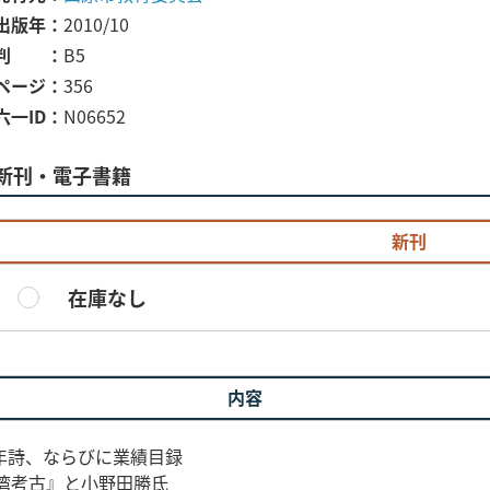
出版年
2010/10
判
B5
ページ
356
六一ID
N06652
新刊・電子書籍
新刊
在庫なし
内容
年詩、ならびに業績目録
勢湾考古』と小野田勝氏