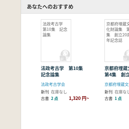
あなたへのおすすめ
法政考古学
京都府埋蔵
第10集 記念
化財論集 第
論集
集 創立20
年記念誌
法政考古学 第10集
京都府埋
記念論集
第4集 創
誌
法政考古学会
新刊
在庫なし
新刊
在庫な
1,320 円~
古書
2 点
古書
1 点