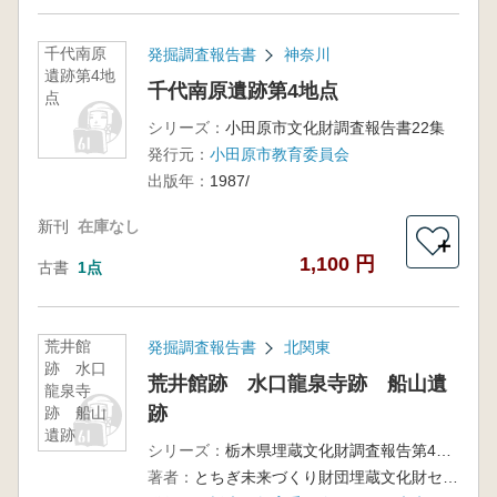
千代南原
発掘調査報告書
神奈川
遺跡第4地
千代南原遺跡第4地点
点
シリーズ：
小田原市文化財調査報告書22集
発行元：
小田原市教育委員会
出版年：
1987/
新刊
在庫なし
＋
1,100 円
古書
1点
荒井館
発掘調査報告書
北関東
跡 水口
荒井館跡 水口龍泉寺跡 船山遺
龍泉寺
跡
跡 船山
遺跡
シリーズ：
栃木県埋蔵文化財調査報告第408集
著者：
とちぎ未来づくり財団埋蔵文化財センター 編