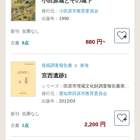
小田原城とその城下
発行元：
小田原市教育委員会
出版年：
1990
新刊
在庫なし
＋
880 円~
古書
8点
発掘調査報告書
東海
宮西遺跡1
シリーズ：
田原市埋蔵文化財調査報告書第5集
発行元：
愛知県田原市教育委員会
出版年：
2012/03
新刊
在庫なし
＋
2,200 円
古書
1点