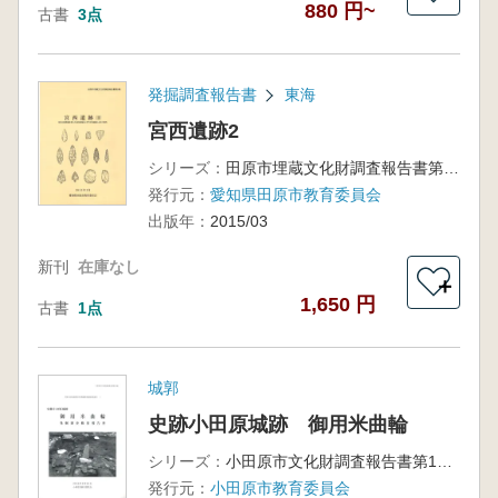
880 円~
古書
3点
発掘調査報告書
東海
宮西遺跡2
シリーズ：
田原市埋蔵文化財調査報告書第9集
発行元：
愛知県田原市教育委員会
出版年：
2015/03
新刊
在庫なし
＋
1,650 円
古書
1点
城郭
史跡小田原城跡 御用米曲輪
シリーズ：
小田原市文化財調査報告書第179集
発行元：
小田原市教育委員会