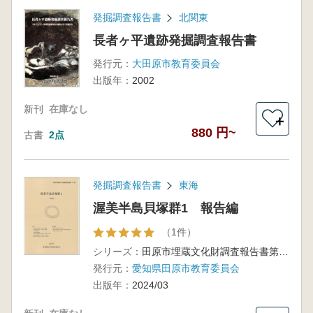
発掘調査報告書
北関東
長者ヶ平遺跡発掘調査報告書
発行元：
大田原市教育委員会
出版年：
2002
新刊
在庫なし
＋
880 円~
古書
2点
発掘調査報告書
東海
渥美半島貝塚群1 報告編
（1件）
シリーズ：
田原市埋蔵文化財調査報告書第14集
発行元：
愛知県田原市教育委員会
出版年：
2024/03