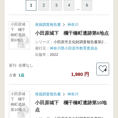
1
2
3
4
6
...
小田原城
発掘調査報告書
神奈川
下 欄干
小田原城下 欄干橋町遺跡第6地点
橋町遺跡
第6地点
シリーズ：
小田原市文化財調査報告書第201集
発行元：
神奈川県小田原市教育委員会
出版年：
2022
新刊
在庫なし
＋
1,980 円
古書
1点
小田原城
発掘調査報告書
神奈川
下 欄干
小田原城下 欄干橋町遺跡第10地
橋町遺跡
点
第10地点