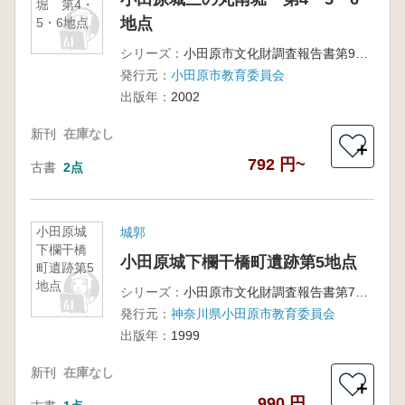
堀 第4・
地点
5・6地点
シリーズ：
小田原市文化財調査報告書第93集
発行元：
小田原市教育委員会
出版年：
2002
新刊
在庫なし
＋
792 円~
古書
2点
小田原城
城郭
下欄干橋
小田原城下欄干橋町遺跡第5地点
町遺跡第5
地点
シリーズ：
小田原市文化財調査報告書第71集
発行元：
神奈川県小田原市教育委員会
出版年：
1999
新刊
在庫なし
＋
990 円