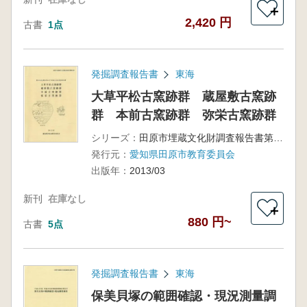
＋
2,420 円
古書
1点
発掘調査報告書
東海
大草平松古窯跡群 蔵屋敷古窯跡
群 本前古窯跡群 弥栄古窯跡群
シリーズ：
田原市埋蔵文化財調査報告書第6集
発行元：
愛知県田原市教育委員会
出版年：
2013/03
新刊
在庫なし
＋
880 円~
古書
5点
発掘調査報告書
東海
保美貝塚の範囲確認・現況測量調