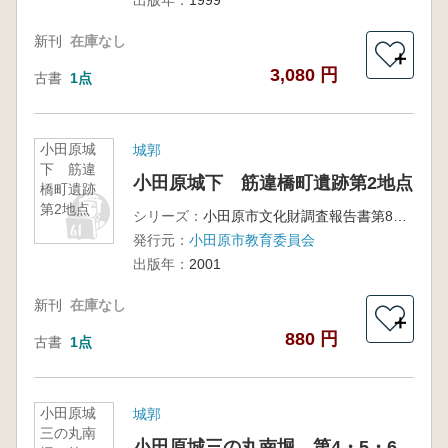
出版年：
1999
新刊
在庫なし
＋
3,080 円
古書
1点
小田原城
城郭
下 筋違
小田原城下 筋違橋町遺跡第2地点
橋町遺跡
第2地点
シリーズ：
小田原市文化財調査報告書第84集
発行元：
小田原市教育委員会
出版年：
2001
新刊
在庫なし
＋
880 円
古書
1点
小田原城
城郭
三の丸南
小田原城三の丸南堀 第4・5・6