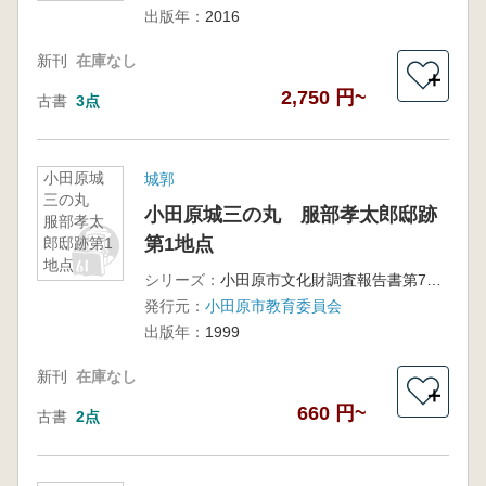
出版年：
2016
新刊
在庫なし
＋
2,750 円~
古書
3点
小田原城
城郭
三の丸
小田原城三の丸 服部孝太郎邸跡
服部孝太
第1地点
郎邸跡第1
地点
シリーズ：
小田原市文化財調査報告書第75集、平成8年度小田原市緊急発掘調査報告書6
発行元：
小田原市教育委員会
出版年：
1999
新刊
在庫なし
＋
660 円~
古書
2点