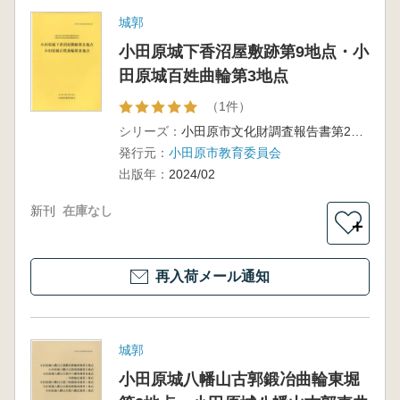
城郭
小田原城下香沼屋敷跡第9地点・小
田原城百姓曲輪第3地点
（1件）
シリーズ：
小田原市文化財調査報告書第213集
発行元：
小田原市教育委員会
出版年：
2024/02
新刊
在庫なし
＋
再入荷メール通知
城郭
小田原城八幡山古郭鍛冶曲輪東堀