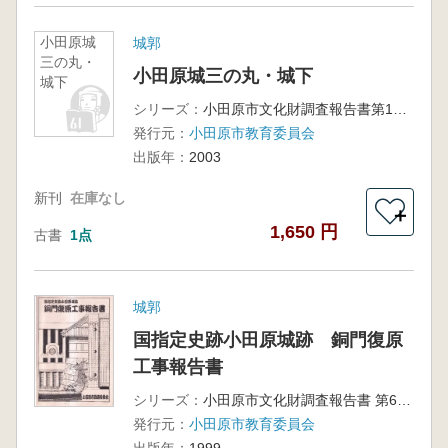
小田原城
城郭
三の丸・
小田原城三の丸・城下
城下
シリーズ：
小田原市文化財調査報告書第110集
発行元：
小田原市教育委員会
出版年：
2003
新刊
在庫なし
＋
1,650 円
古書
1点
城郭
国指定史跡小田原城跡 銅門復原
工事報告書
シリーズ：
小田原市文化財調査報告書 第68集
発行元：
小田原市教育委員会