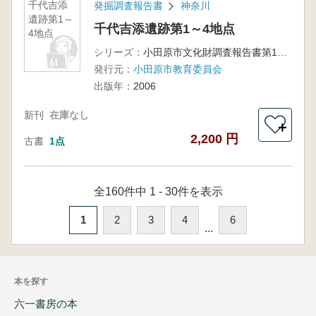
千代吉添
発掘調査報告書
神奈川
遺跡第1～
千代吉添遺跡第1～4地点
4地点
シリーズ：
小田原市文化財調査報告書第137集
発行元：
小田原市教育委員会
出版年：
2006
新刊
在庫なし
＋
2,200 円
古書
1点
全160件中 1 - 30件を表示
1
2
3
4
6
...
本を探す
六一書房の本