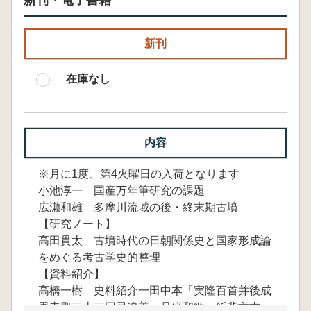
新刊・電子書籍
新刊
在庫なし
内容
※月に1度、第4火曜日の入荷となります
小池淳一 国産万年筆研究の課題
広瀬和雄 多摩川流域の後・終末期古墳
【研究ノート】
高田貫太 古墳時代の日朝関係史と国家形成論
をめぐる考古学史的整理
【資料紹介】
高橋一樹 史料紹介一田中本「実隆百首并後成
恩寺殿三十三回忌追善一品経和歌」紙背文書