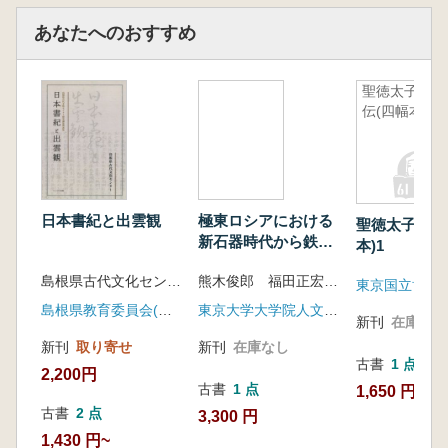
あなたへのおすすめ
聖徳太子絵
伝(四幅本)1
日本書紀と出雲観
極東ロシアにおける
聖徳太子絵伝
新石器時代から鉄器
本)1
時代への移行過程に
島根県古代文化センター 編集
熊木俊郎 福田正宏 編
関する考古学的研究
東京国立博物
島根県教育委員会(ハーベスト出版)
東京大学大学院人文社会系研究科
新刊
在庫なし
新刊
取り寄せ
新刊
在庫なし
古書
1 点
2,200円
古書
1 点
1,650 円
古書
2 点
3,300 円
1,430 円~