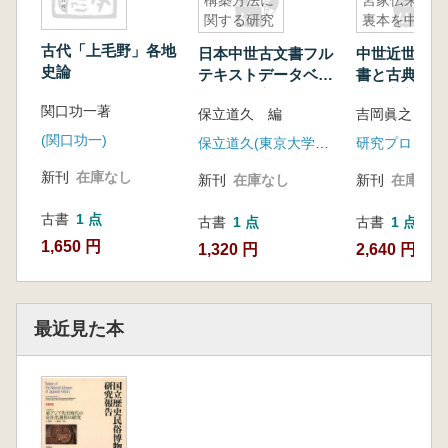
構築方法に
宮家伝来禁
関する研究
裏本を中心
として 研
古代「上毛野」各地
日本中世古文書フル
中世近世の禁
究調査報告
史論
テキストデータベー
書と古典学
2
スの構築方法に関す
高松宮家伝来
関口功一著
保立道久 編
る研究
を中心として
調査報告2
(関口功一)
保立道久(東京大学史料編纂所)
研究プロジェ
新刊
在庫なし
新刊
在庫なし
新刊
在庫なし
古書
1 点
古書
1 点
古書
1 点
1,650 円
1,320 円
2,640 円
最近見た本