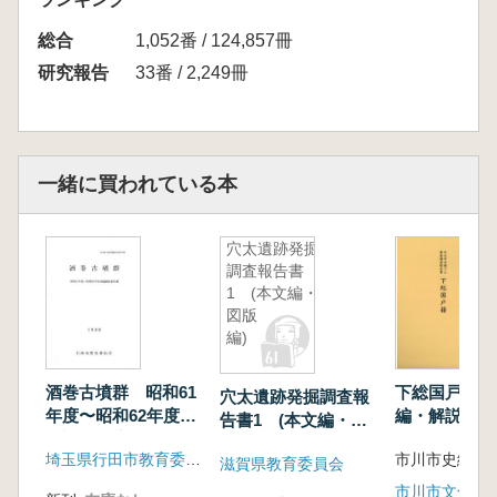
小林謙一 調査研究活動報告 上黒岩遺跡現状
総合
測量調査報告
1,052番 / 124,857冊
遠部慎・宮田佳樹・小林謙一 研究ノート 東
研究報告
33番 / 2,249冊
海地方における縄文時代草創期から早期の土器
の炭素14年代測定
河西学 栃木県出土縄文早期土器の岩石学的手
法による胎土分析
一緒に買われている本
【第2部】縄文時代中期における定住の実態
中山真治 縄文時代中期の集落と廃棄について
穴太遺跡発掘
宇佐美哲也 武蔵野台地東辺における縄文時代
調査報告書
中期の集落景観
1 (本文編・
小林謙一 縄紋時代竪穴住居跡埋没過程の研究
図版
福島雅儀 阿武隈川上流域における縄文中期か
編)
ら後期への集落変化
中村哲也 研究ノート 笹ノ沢(3)遺跡の集落
酒巻古墳群 昭和61
下総国戸籍 
穴太遺跡発掘調査報
規模
年度〜昭和62年度発
編・解説編 
告書1 (本文編・図
掘調査報告書
小林謙一 調査研究活動報告 縄文時代中期集
版編)
埼玉県行田市教育委員会
滋賀県教育委員会
落(東京都内)データベースについて