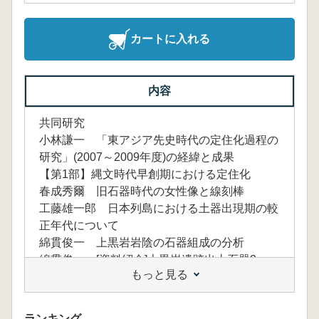
カートに入れる
内容
共同研究
小林謙一 「東アジア先史時代の定住化過程の
研究」(2007～2009年度)の経緯と成果
【第1部】縄文時代早創期における定住化
春成秀爾 旧石器時代の女性像と線刻棒
工藤雄一郎 日本列島における土器出現期の較
正年代について
綿貫俊一 上黒岩岩陰の石器組成の分析
綿貫俊一 [資料紹介]上黒岩遺跡出土石器2
もっと見る
矢作健二 愛媛県上黒岩遺跡における生活空間
について
橋本真紀夫 縄文時代革創期の地形環境
ランキング