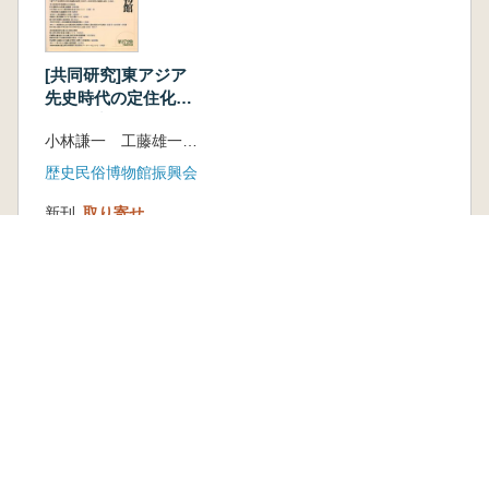
[共同研究]東アジア
先史時代の定住化過
程の研究
小林謙一 工藤雄一郎 編
歴史民俗博物館振興会
新刊
取り寄せ
3,352円
古書
1 点
2,750 円
本を探す
六一書房の本