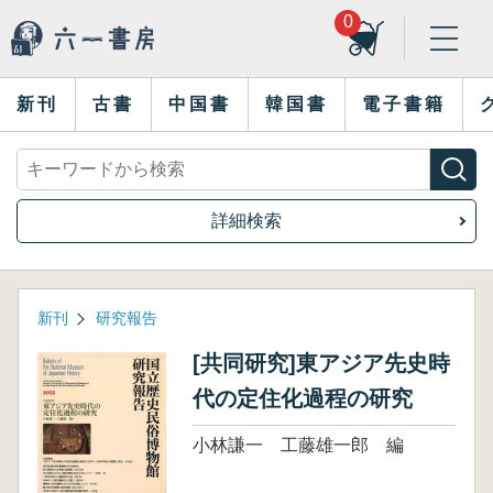
0
新刊
古書
中国書
韓国書
電子書籍
詳細検索
新刊
研究報告
[共同研究]東アジア先史時
代の定住化過程の研究
小林謙一 工藤雄一郎 編