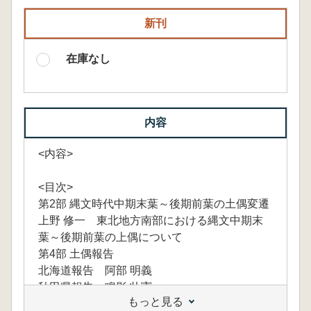
新刊
在庫なし
内容
<内容>
<目次>
第2部 縄文時代中期末葉～後期前葉の土偶変遷
上野 修一 東北地方南部における縄文中期末
葉～後期前葉の上偶について
第4部 土偶報告
北海道報告 阿部 明義
秋田県報告 鳴影 壮憲
もっと見る
山形県報告 小林 圭一