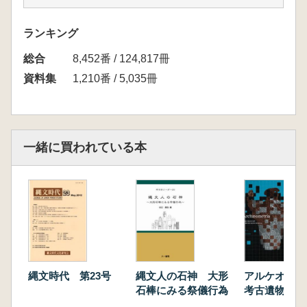
富山県報告 大野 淳也
栃木県報告 上野 修一
ランキング
埼玉県報告 小野 美代子
総合
千葉県報告 安井 健一
8,452番 / 124,817冊
山梨県報告 櫛原 功一
資料集
1,210番 / 5,035冊
滋賀県 京都府報告 中村 健二
奈良県 和歌山県報告 大野 薫
青森県報告 小笠原雅行
岩手県報 八木 勝枝
一緒に買われている本
宮城県報 相原 淳一
谷藤 保彦 群馬県報告
瓦吹 堅 茨城県報告
加藤 元康 東京都報告
千葉 毅 神奈川県報告
伊藤 正人 愛知県報告
大野 薫 大阪府・兵庫県報告
縄文時代 第23号
縄文人の石神 大形
アルケオメ
石棒にみる祭儀行為
考古遺物と美
品を科学の眼