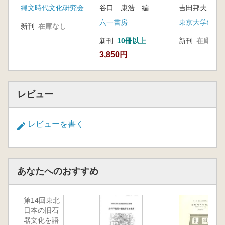
縄文時代文化研究会
谷口 康浩 編
吉田邦夫 編
し見る
六一書房
東京大学総合
新刊
在庫なし
新刊
10冊以上
新刊
在庫なし
3,850円
レビュー
レビューを書く
あなたへのおすすめ
第14回東北
日本の旧石
器文化を語