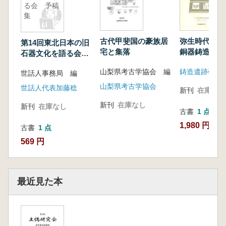
る会 予稿
集
古代甲斐国の豪族居
弥生時代の鋳
第14回東北日本の旧
宅と集落
銅器鋳造技術
石器文化を語る会
元 (発表資料
予稿集
山梨県考古学協会 編
鋳造遺跡研究
世話人事務局 編
山梨県考古学協会
世話人代表加藤稔
新刊
在庫なし
新刊
在庫なし
新刊
在庫なし
古書
1 点
1,980 円
古書
1 点
569 円
最近見た本