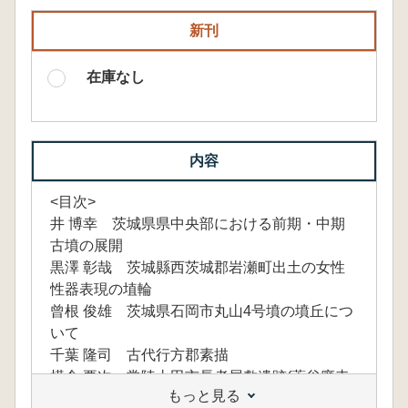
新刊
在庫なし
内容
<目次>
井 博幸 茨城県県中央部における前期・中期
古墳の展開
黒澤 彰哉 茨城縣西茨城郡岩瀬町出土の女性
性器表現の埴輪
曾根 俊雄 茨城県石岡市丸山4号墳の墳丘につ
いて
千葉 隆司 古代行方郡素描
横倉 要次 常陸太田市長者屋敷遺跡(薬谷廃寺
もっと見る
跡)出土の瓦と埠について