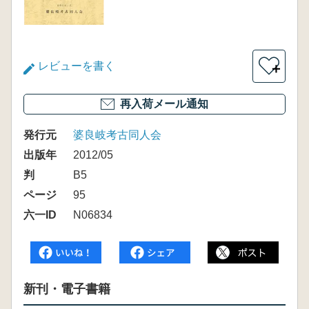
レビューを書く
＋
再入荷メール通知
発行元
婆良岐考古同人会
出版年
2012/05
判
B5
ページ
95
六一ID
N06834
新刊・電子書籍