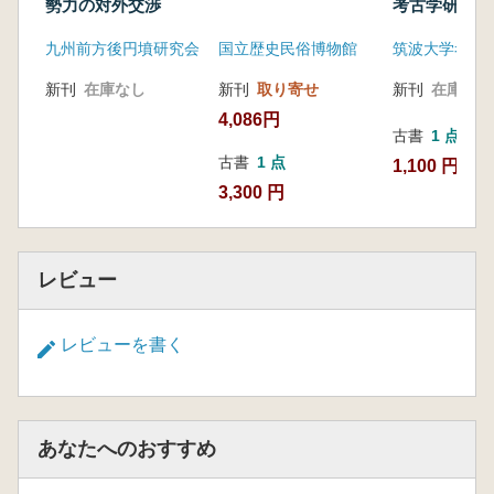
勢力の対外交渉
考古学研究 
域
九州前方後円墳研究会
国立歴史民俗博物館
尾張氏の系譜と祖先祭
祀
新刊
在庫なし
新刊
取り寄せ
新刊
在庫なし
エピローグ 志段味古墳群のいまと将
4,086円
来
古書
1 点
特論1 酒井将史 前期志段味古墳群の盛
古書
1 点
1,100 円
衰
3,300 円
特論2 深谷淳 東谷山古墳群の造営集団に迫
る
附 録 木展開連古墳・追跡位置図/尾張氏系
レビュー
譜世系図
レビューを書く
あなたへのおすすめ