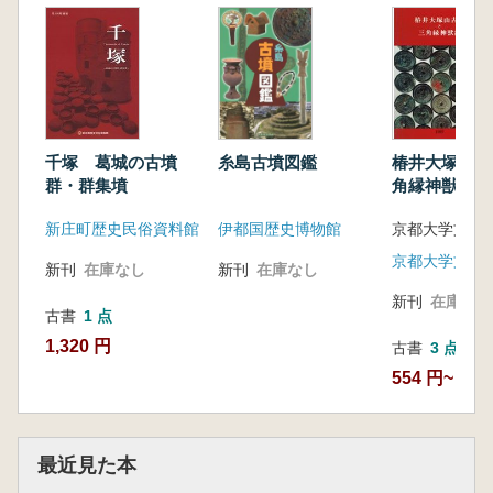
糸島古墳図鑑
千塚 葛城の古墳
椿井大塚山古
群・群集墳
角縁神獣鏡
伊都国歴史博物館
新庄町歴史民俗資料館
京都大学文学
新刊
在庫なし
新刊
在庫なし
新刊
在庫なし
古書
1 点
1,320 円
古書
3 点
554 円~
最近見た本