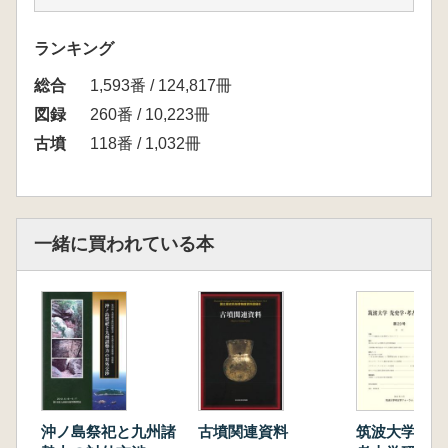
帆立貝式古墳と他地域との交流
新しい外来文化と尾張のひとびと
ランキング
3 濃尾の王、尾張氏
総合
志段味の帆立貝式古墳のおわり
1,593番 / 124,817冊
濃尾に君臨する尾張の王
図録
260番 / 10,223冊
コラム 猿投型円筒埴輪とは?
古墳
118番 / 1,032冊
尾張の王を支えるひとび
と
ヨラム 六世紀の尾張の西方展開―近江。山
城・摂津
一緒に買われている本
4 古墳と尾張氏の系
譜
尾張の最後の前方後円増
⌒
最初の王墓と大規模な集団墓
域
地域ごとの小規模な墓
域
沖ノ島祭祀と九州諸
古墳関連資料
筑波大学 先
熱田に営まれた墓