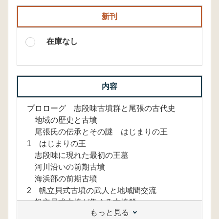
新刊
在庫なし
内容
プロローグ 志段味古墳群と尾張の古代史
地域の歴史と古墳
尾張氏の伝承とその謎 はじまりの王
1 はじまりの王
志段味に現れた最初の王墓
河川沿いの前期古墳
海浜部の前期古墳
2 帆立貝式古墳の武人と地域間交流
帆立貝式古墳が集まる古墳群
もっと見る
コラム 西大久手古増δ 埴輪と城山二号窯