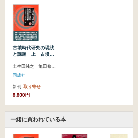
社会構造
1 集 落 高久健二
2 豪族居館 青柳泰介
3 祭祀遺跡 大平 茂
4 渡来人 亀田修一
政治構造
1 首長墳 土生田純之
古墳時代研究の現状
2 群集墳 右島和夫
と課題 上 古墳研
3 考古学からみた王権論 菱田哲郎
究と地域史研究
土生田純之 亀田修一 編
4 古代史からみた王権論 古村武彦
同成社
新刊
取り寄せ
8,800円
一緒に買われている本