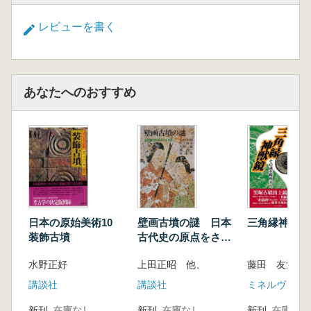
レビューを書く
あなたへのおすすめ
日本の原始美術10
壁画古墳の謎 日本
三角縁神獣鏡
装飾古墳
古代史の原点をさぐ
る
水野正好
上田正昭 他、
藤田 友治 著
講談社
講談社
ミネルヴァ書
新刊
在庫なし
新刊
在庫なし
新刊
在庫なし