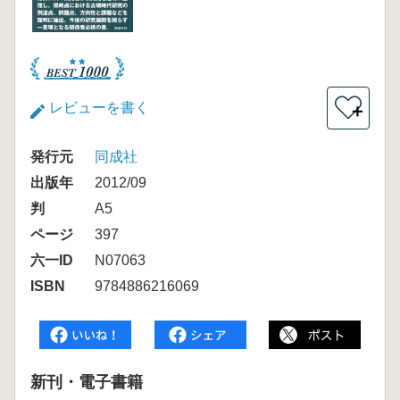
レビューを書く
＋
発行元
同成社
出版年
2012/09
判
A5
ページ
397
六一ID
N07063
ISBN
9784886216069
新刊・電子書籍