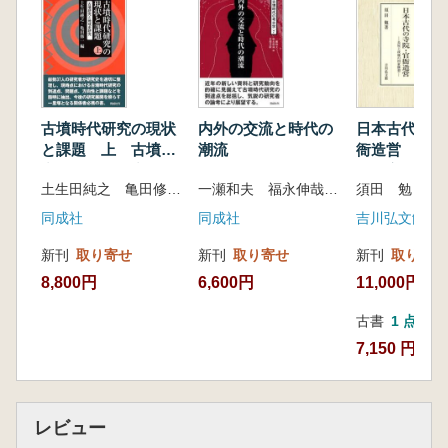
古墳時代研究の現状
内外の交流と時代の
日本古代の寺
と課題 上 古墳研
潮流
衙造営 長屋
究と地域史研究
の国家構想
土生田純之 亀田修一 編
一瀬和夫 福永伸哉 北條芳隆 編
須田 勉 著
同成社
同成社
吉川弘文館
新刊
取り寄せ
新刊
取り寄せ
新刊
取り寄せ
8,800円
6,600円
11,000円
古書
1 点
7,150 円
レビュー