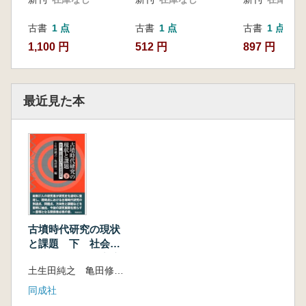
古書
1 点
古書
1 点
古書
1 点
1,100 円
512 円
897 円
最近見た本
古墳時代研究の現状
と課題 下 社会・
政治構造及び生産流
土生田純之 亀田修一 編
通研究
同成社