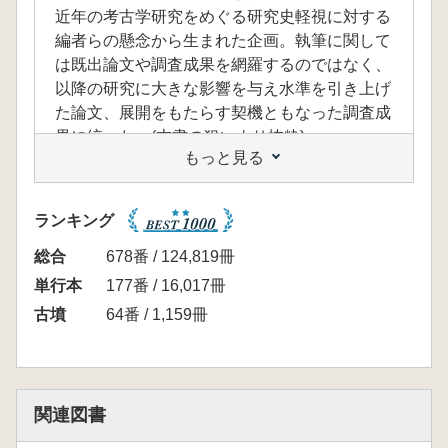
近年の考古学研究をめぐる研究史軽視に対する
編者らの懸念から生まれた企画。執筆に関して
は既出論文や調査成果を網羅するのではなく、
以降の研究に大きな影響を与え水準を引き上げ
た論文、展開をもたらす契機ともなった調査成
果に絞った。(本書の狙いより抜粋)
もっと見る
<目次>
生産と流通
1 農 業 若狭 徹
ランキング
2 製 塩 岩本正二
3 繊維製品 沢田むつ代
総合
678番 / 124,819冊
4 土 器 望月精司
単行本
177番 / 16,017冊
5 製鉄・鍛冶 野島 永
古墳
64番 / 1,159冊
6 武器・武具 鈴木一有
7 馬 具 諫早直人
8 鏡 辻田淳一郎
9 石製品 徳田誠志
関連図書
10 装身具 高田貫太