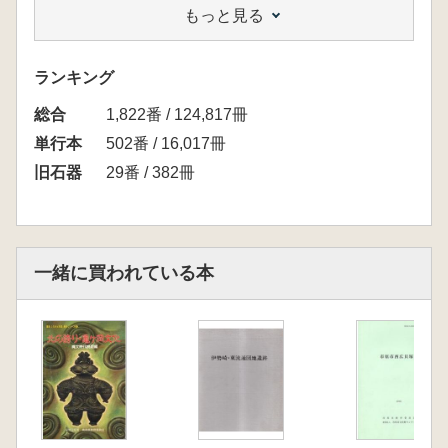
もっと見る
ん、縄文時代の集石の研究にも参照すべき重要
な研究書です。(パンフレットより抜粋)
<本書の構成>
ランキング
1.礫群の定義
総合
礫群の定義を、配石など他の遺構との比較をと
1,822番 / 124,817冊
おして明確にした。
単行本
502番 / 16,017冊
2.研究史
旧石器
29番 / 382冊
岩宿発掘以降の研究史を詳細に検討し、礫群研
究の論点を明らかにした。
3.属性分析
重量、完形度、接合関係、石器プロックや母岩
一緒に買われている本
資料との関係など、重要な属性の分析例を示し
た。
4.実験考古学研究
礫の割れ、平面分布、熱に関する特性につい
て、実験研究による中範囲理論の確立を試み
た。
5.礫群の地域性と変遷