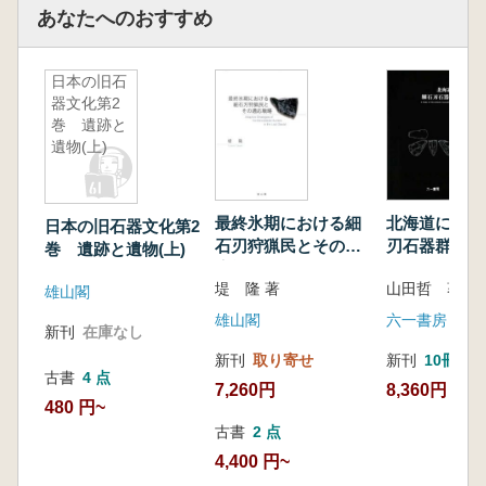
第3節 小結
あなたへのおすすめ
第2章 礫群研究の流れ
第1節 礫群研究史構成の試み
日本の旧石
第2節 さまざまな用途論の展開(岩宿遺跡発
器文化第2
掘から1960年代)
巻 遺跡と
第3節 研究法の確立(1970年代)
遺物(上)
第4節 属性分析の精緻化(1980年代以降)
第5節 各地域での礫群研究の進展
第6節 多様な解釈論の展開
最終氷期における細
北海道におけ
日本の旧石器文化第2
石刃狩猟民とその適
刃石器群の研
第7節 実証性を高めるための基礎研究の展
巻 遺跡と遺物(上)
応戦略
開
堤 隆 著
山田哲 著
雄山閣
第8節 小結
雄山閣
六一書房
第3章 礫群の属性分析
新刊
在庫なし
第1節 礫群の属性と観察
新刊
取り寄せ
新刊
10冊以
第2節 重量分析
古書
4 点
7,260円
8,360円
第3節 完形度分析
480 円~
第4節 接合関係と欠落礫の検討
古書
2 点
第5節 礫群とブロック・母岩消費の関わり
4,400 円~
について