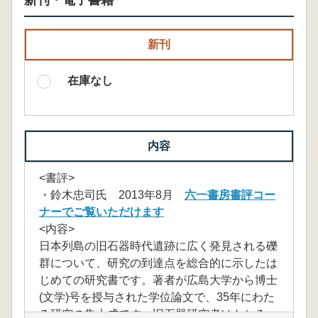
新刊・電子書籍
新刊
在庫なし
内容
<書評>
・鈴木忠司氏 2013年8月
六一書房書評コー
ナーでご覧いただけます
<内容>
日本列島の旧石器時代遺跡に広く発見される礫
群について、研究の到達点を総合的に示したは
じめての研究書です。著者が広島大学から博士
(文学)号を授与された学位論文で、35年にわた
る研究の集大成です。旧石器研究者はもちろ