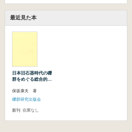
第6節 礫群の分類と使用過程の推定
第7節 小結
最近見た本
第4章 礫群をめぐる実験考古学
第1節 礫の割れに関する実験的研究
第2節 礫群平面分布に関する実験的研究
第3節 熱移動と熱量に関する実験的研究
第4節 小結
第5章 礫群の地域性と時期変化
第1節 礫群集成の目的と検討項目
第2節 礫群段階の設定
日本旧石器時代の礫
第3節 各地の礫群様相
群をめぐる総合的研
第4節 礫群から集石へ
究
第5節 多様な礫群
保坂康夫 著
第6節 小結
礫群研究出版会
終章 礫群と旧石器時代社会
新刊
在庫なし
第1節 礫群の総合的研究
第2節 礫群の特徴と旧石器時代社会