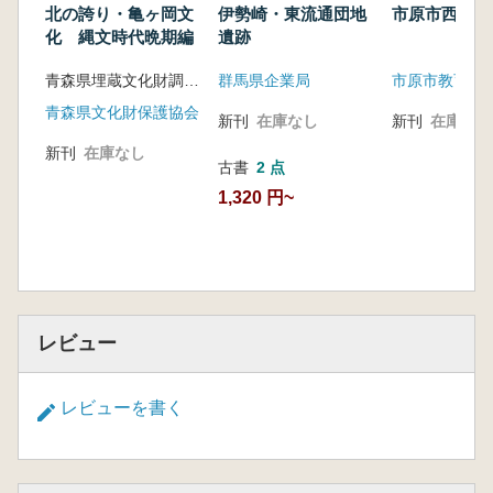
・列島各地の礫群の保有状況や、構成礫数、総
北の誇り・亀ヶ岡文
伊勢崎・東流通団地
市原市西広貝
重量や平均重量、石買について集計し分析し
化 縄文時代晩期編
遺跡
た。
青森県埋蔵文化財調査センター
群馬県企業局
・列島全体を20地域に分け、初源から細石刃石
器群まで6段階の時期設定を行つて変遷を把握
青森県文化財保護協会
新刊
在庫なし
新刊
在庫なし
した。
新刊
在庫なし
・139の挿図を提示し、約300ページで詳述し
古書
2 点
た。
1,320 円~
・縄文集石への変遷過程や、初源期礫群の特
徴、密集型礫群、土坑の伴出などを詳細分析し
た。
6.礫群と1日石器時代社会
礫群の特徴の要点と旧石器時代社会における存
レビュー
在意義・役割についての仮説を提示した。
<目次>
序章 礫群研究の重要性
レビューを書く
第1章 礫群の定義
第1節 礫群の定義
第2節 礫群以外の礫のあり方