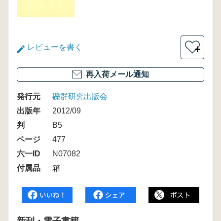
レビューを書く
＋
再入荷メール通知
発行元
礫群研究出版会
出版年
2012/09
判
B5
ページ
477
六一ID
N07082
付属品
箱