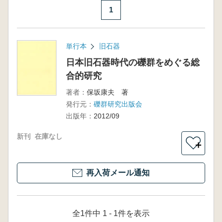
1
単行本
旧石器
日本旧石器時代の礫群をめぐる総
合的研究
著者：
保坂康夫 著
発行元：
礫群研究出版会
出版年：
2012/09
新刊
在庫なし
＋
再入荷メール通知
全1件中 1 - 1件を表示