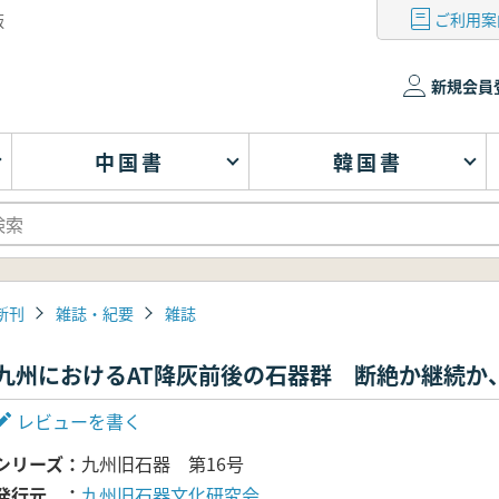
ご利用案
版
新規会員
中国書
韓国書
新刊
雑誌・紀要
雑誌
九州におけるAT降灰前後の石器群 断絶か継続か
レビューを書く
シリーズ
九州旧石器 第16号
発行元
九州旧石器文化研究会