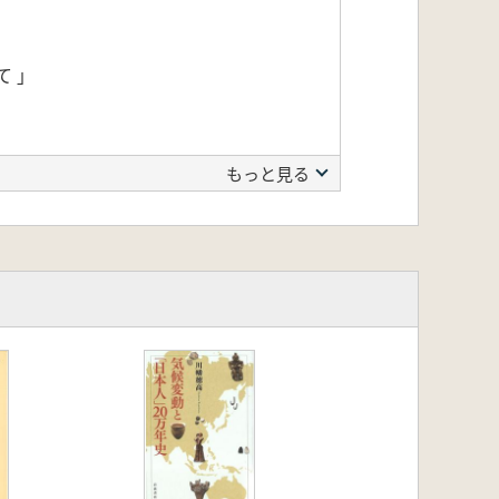
て 」
もっと見る
資料よリ」