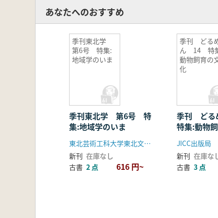
あなたへのおすすめ
季刊東北学
季刊 どる
第6号 特集:
ん 14 特集
地域学のいま
動物飼育の
化
季刊東北学 第6号 特
季刊 どる
集:地域学のいま
特集:動物
東北芸術工科大学東北文化研究センター発行 柏書房
JICC出版局
新刊
在庫なし
新刊
在庫な
616 円~
古書
2 点
古書
3 点