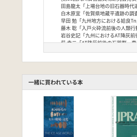
田島龍太「上場台地の旧石器時代
白木原宜「佐賀県地蔵平遺跡の調
早田 勉「九州地方における姶良Tn
藤木 聡「入戸火砕流前後の人類行
岩谷史記「九州におけるAT降灰前
荻 幸二「AT降灰前後の石器群―
杉原敏之「西北九州におけるAT降
資料集成「九州におけるAT降灰前
2 九州旧石器文化の研究
山崎真治「琉球列島の旧石器人と
越知睦和・沖野誠・田上智也「別府
一緒に買われている本
秋成雅博「長崎県佐世保市焼野遺跡
杉原敏之「地域研究の先学者たち
藤木 聡「有馬七蔵と剰片尖頭器 19
川道 寛「井手寿謙の「趣味」 「
音留秀敏「右近法真と地蔵平遺跡
舌留秀敏 書評:芝康次郎著『九州
3 調査研究動向