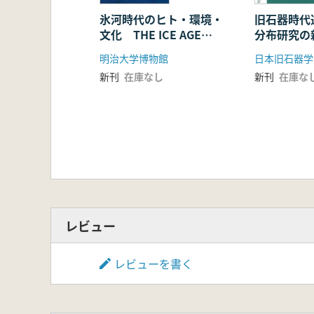
山崎真治「沖縄県の動向」
馬籠亮道「鹿児島県の動向」
氷河時代のヒト・環境・
旧石器時代
文化 THE ICE AGE
分布研究の
沖野 誠「宮崎県の動向」
WORLD
宮田 剛「大分県の動向」
明治大学博物館
日本旧石器学
越知睦和「熊本県の動向」
新刊
在庫なし
新刊
在庫な
辻田直人「長崎県の動向」
―本尚之「佐賀県の動向」
高橋慎二「福岡県の動向」
レビュー
レビューを書く