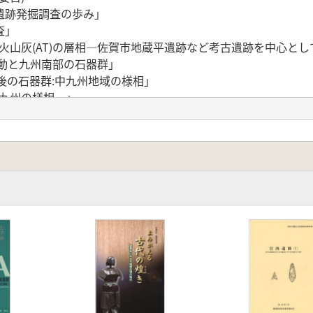
遺跡発掘調査の歩み」
査」
火山灰(AT)の層相―佐賀市地蔵平遺跡など考古遺跡を中心とし
動と九州南部の石器群」
後の石器群:中九州地域の様相」
東九州の様相―」
灰前後の石器群」
後の石器群」
北上仮説」
湾沿岸地域における旧石器時代資料(その5) 角田司郎氏採集
採集の黒曜石製国府型ナイフ形石器」
一特集にあたって一」
29年(昭和4)以前に採集されていた旧石器」
野岳の発見」・西日本旧石器研究の草分け」
」
における細石刃石器群の研究』