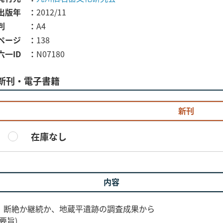
出版年
2012/11
判
A4
ページ
138
六一ID
N07180
新刊・電子書籍
新刊
在庫なし
内容
群 断絶か継続か、地蔵平遺跡の調査成果から
要旨)