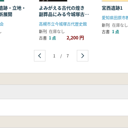
遺跡・立地・
よみがえる古代の煌き
宮西遺跡1
新展開
副葬品にみる今城塚古墳
愛知県田原市
の時代
会
高槻市立今城塚古代歴史館
新刊
在庫なし
し
新刊
在庫なし
古書
1 点
2,200 円
古書
1 点
1
/
7