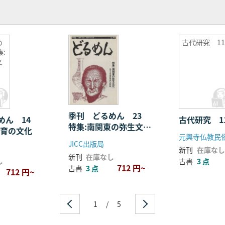
め
古代研究 1
:
文
季刊 どるめん 23
めん 14
古代研究 1
特集:南関東の弥生文
飼育の文化
元興寺仏教民
化 弥生文化後進地域の
JICC出版局
諸問題
新刊
在庫なし
新刊
在庫なし
し
古書
3 点
712 円~
古書
3 点
712 円~
1
/
5