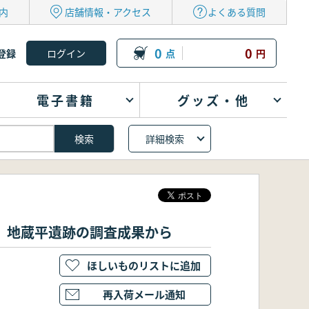
内
店舗情報・アクセス
よくある質問
0
0
登録
点
円
電子書籍
グッズ・他
詳細検索
、地蔵平遺跡の調査成果から
ほしいものリストに追加
再入荷メール通知